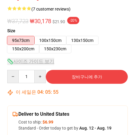
(7 customer reviews)
₩37,723
₩30,178
-20%
$21.90
Size
95x73cm
100x150cm
130x150cm
150x200cm
150x230cm
사이즈 가이드 보기
Quantity
장바구니에 추가
이 세일은
04
:
05
:
54
Deliver to United States
Cost to ship:
$6.99
Standard - Order today to get by
Aug. 12 - Aug. 19