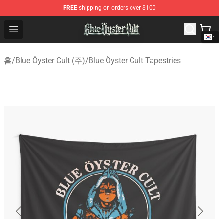
FREE
shipping on orders over $100
Blue Öyster Cult Store - Official Blue Öyster Cult Mercha
Open menu
홈
/
Blue Öyster Cult (주)
/
Blue Öyster Cult Tapestries