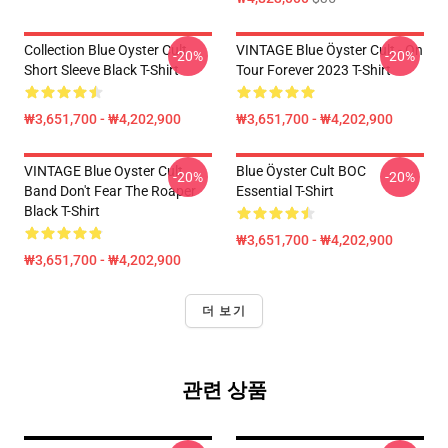
Collection Blue Oyster Cult
VINTAGE Blue Öyster Cult - On
-20%
-20%
Short Sleeve Black T-Shirt
Tour Forever 2023 T-Shirt
₩3,651,700 - ₩4,202,900
₩3,651,700 - ₩4,202,900
VINTAGE Blue Oyster Cult
Blue Öyster Cult BOC
-20%
-20%
Band Don't Fear The Roaper
Essential T-Shirt
Black T-Shirt
₩3,651,700 - ₩4,202,900
₩3,651,700 - ₩4,202,900
더 보기
관련 상품