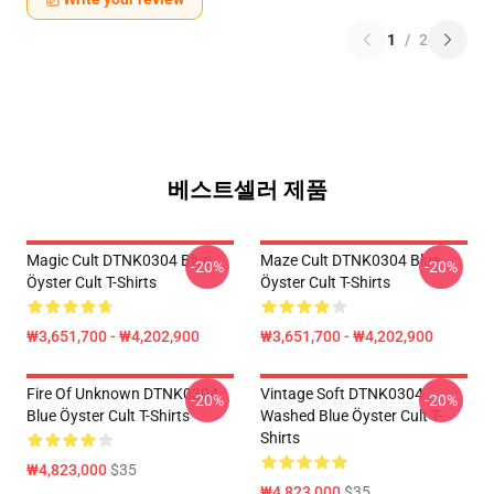
1
/
2
베스트셀러 제품
Magic Cult DTNK0304 Blue
Maze Cult DTNK0304 Blue
-20%
-20%
Öyster Cult T-Shirts
Öyster Cult T-Shirts
₩3,651,700 - ₩4,202,900
₩3,651,700 - ₩4,202,900
Fire Of Unknown DTNK0304
Vintage Soft DTNK0304
-20%
-20%
Blue Öyster Cult T-Shirts
Washed Blue Öyster Cult T-
Shirts
₩4,823,000
$35
₩4,823,000
$35