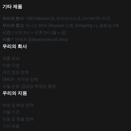
기타 제품
우리의 본사
: 1885 Mission St, 샌프란시스코, CA 94103, 미국
우리의 창고
: 아니오 69의 Zhuyuan 도로, Dongxing 시, 광동성, CN
시간 :
: 오전 9시 ~ 오후 5시 (월 ~ 금)
이름 *
: 연락처 @blueoystercult.shop
우리의 회사
제품 정보
이용 약관
개인 정보 정책
DMCA - 저작권 정책
모델 번호: 공급망 투명성 행위
우리의 지원
배송 및 배송 정책
지불 기간
반품 및 환불 정책
기타 제품