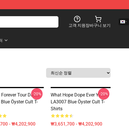
고객 지원
장바구니 보기
처
-20%
-20%
 Forever Tour Dates
What Hope Dope Ever Yellow
Blue Öyster Cult T-
LA3007 Blue Öyster Cult T-
Shirts
700 - ₩4,202,900
₩3,651,700 - ₩4,202,900