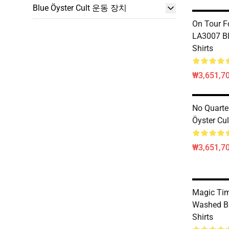
Blue Öyster Cult 운동 장치
On Tour Fo
LA3007 Blu
Shirts
₩3,651,70
No Quarte
Öyster Cul
₩3,651,70
Magic Ti
Washed Bl
Shirts