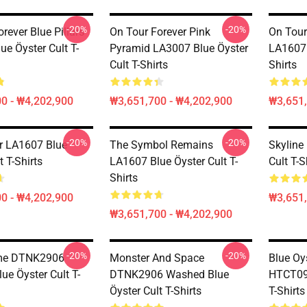
-20%
-20%
rever Blue Pillars
On Tour Forever Pink
On Tour
e Öyster Cult T-
Pyramid LA3007 Blue Öyster
LA1607 
Cult T-Shirts
Shirts
0 - ₩4,202,900
₩3,651,700 - ₩4,202,900
₩3,651,
-20%
-20%
r LA1607 Blue
The Symbol Remains
Skyline
t T-Shirts
LA1607 Blue Öyster Cult T-
Cult T-S
Shirts
0 - ₩4,202,900
₩3,651,
₩3,651,700 - ₩4,202,900
-20%
-20%
me DTNK2906
Monster And Space
Blue Oy
ue Öyster Cult T-
DTNK2906 Washed Blue
HTCT090
Öyster Cult T-Shirts
T-Shirts