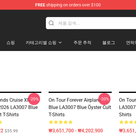
FREE
shipping on orders over $100
handise Shop
쇼핑
카테고리별 쇼핑
주문 추적
블로그
연락
-20%
-20%
nds Cruise XIII
On Tour Forever Airplane
On Tour
2026 LA3007 Blue
Blue LA3007 Blue Öyster Cult
LA3007 
t T-Shirts
T-Shirts
Shirts
22
₩3,651,700 - ₩4,202,900
₩3,651,
$35.99