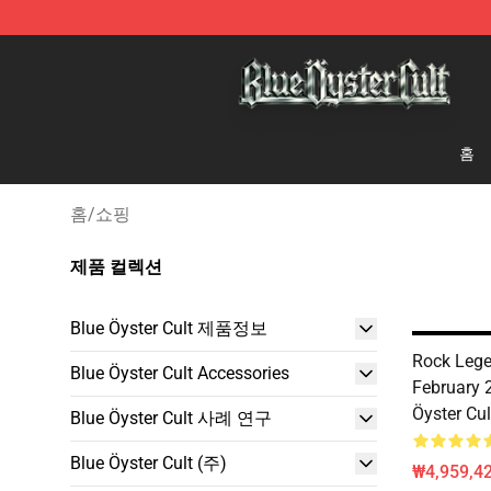
Blue Öyster Cult Store - Official Blue Öyster Cult Merc
홈
홈
/
쇼핑
제품 컬렉션
Blue Öyster Cult 제품정보
Rock Lege
Blue Öyster Cult Accessories
February 
Öyster Cul
Blue Öyster Cult 사례 연구
Blue Öyster Cult (주)
₩4,959,4