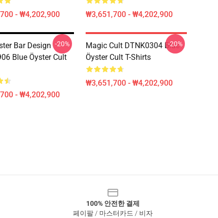
700 - ₩4,202,900
₩3,651,700 - ₩4,202,900
-20%
-20%
ster Bar Design
Magic Cult DTNK0304 Blue
6 Blue Öyster Cult
Öyster Cult T-Shirts
₩3,651,700 - ₩4,202,900
700 - ₩4,202,900
100% 안전한 결제
페이팔 / 마스터카드 / 비자