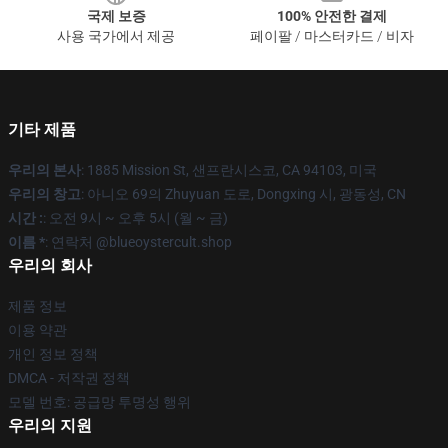
국제 보증
100% 안전한 결제
사용 국가에서 제공
페이팔 / 마스터카드 / 비자
기타 제품
우리의 본사
: 1885 Mission St, 샌프란시스코, CA 94103, 미국
우리의 창고
: 아니오 69의 Zhuyuan 도로, Dongxing 시, 광동성, CN
시간 :
: 오전 9시 ~ 오후 5시 (월 ~ 금)
이름 *
: 연락처 @blueoystercult.shop
우리의 회사
제품 정보
이용 약관
개인 정보 정책
DMCA - 저작권 정책
모델 번호: 공급망 투명성 행위
우리의 지원