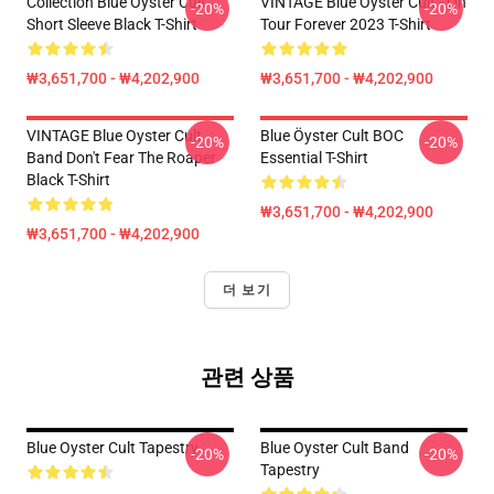
Collection Blue Oyster Cult
VINTAGE Blue Öyster Cult - On
-20%
-20%
Short Sleeve Black T-Shirt
Tour Forever 2023 T-Shirt
₩3,651,700 - ₩4,202,900
₩3,651,700 - ₩4,202,900
VINTAGE Blue Oyster Cult
Blue Öyster Cult BOC
-20%
-20%
Band Don't Fear The Roaper
Essential T-Shirt
Black T-Shirt
₩3,651,700 - ₩4,202,900
₩3,651,700 - ₩4,202,900
더 보기
관련 상품
Blue Oyster Cult Tapestry
Blue Oyster Cult Band
-20%
-20%
Tapestry