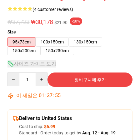
(4 customer reviews)
₩37,723
₩30,178
-20%
$21.90
Size
95x73cm
100x150cm
130x150cm
150x200cm
150x230cm
사이즈 가이드 보기
Quantity
장바구니에 추가
이 세일은
01
:
37
:
54
Deliver to United States
Cost to ship:
$6.99
Standard - Order today to get by
Aug. 12 - Aug. 19