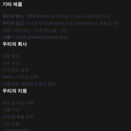
기타 제품
우리의 본사
: 1885 Mission St, 샌프란시스코, CA 94103, 미국
우리의 창고
: 아니오 69의 Zhuyuan 도로, Dongxing 시, 광동성, CN
시간 :
: 오전 9시 ~ 오후 5시 (월 ~ 금)
이름 *
: 연락처 @blueoystercult.shop
우리의 회사
제품 정보
이용 약관
개인 정보 정책
DMCA - 저작권 정책
모델 번호: 공급망 투명성 행위
우리의 지원
배송 및 배송 정책
지불 기간
반품 및 환불 정책
기타 제품
고객지원 (FAQ)