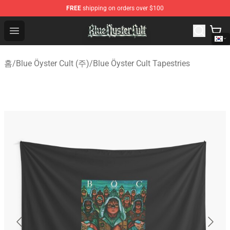
FREE
shipping on orders over $100
Blue Öyster Cult Store - Official Blue Öyster Cult Mercha
Open menu
홈
/
Blue Öyster Cult (주)
/
Blue Öyster Cult Tapestries