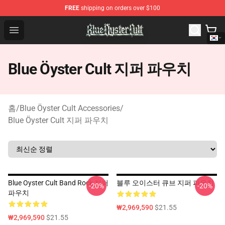
FREE
shipping on orders over $100
Blue Öyster Cult Store - Official Blue Öyster Cult Mercha
Open menu
Blue Öyster Cult 지퍼 파우치
홈
/
Blue Öyster Cult Accessories
/
Blue Öyster Cult 지퍼 파우치
Blue Oyster Cult Band Rock 지퍼
블루 오이스터 큐브 지퍼 파우치
-20%
-20%
파우치
₩2,969,590
$21.55
₩2,969,590
$21.55