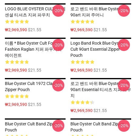
LOGO BLUE OYSTER CULT 01 에
로고 밴드 바위 Blue Oyster Cult
-20%
-20%
센셜 티셔츠 지퍼 파우치
90art 지퍼 주머니
₩2,969,590
$21.55
₩2,969,590
$21.55
이름 * Blue Oyster Cult Fortun
Logo Band Rock Blue Oyster
-20%
-20%
Fashion Raglan 지퍼 파우치의
Cult 90art Essential Zipper
에이전트
Pouch
₩2,969,590
$21.55
₩2,969,590
$21.55
Blue Oyster Cult 1972 Classic
로고 밴드 바위 Blue Oyster Cult
-20%
-20%
Zipper Pouch
90art Essential 티셔츠 지퍼 파우
치
₩2,969,590
$21.55
₩2,969,590
$21.55
Blue Oyster Cult Band Zipper
Blue Oyster Cult Band Zipper
-20%
-20%
Pouch
Pouch