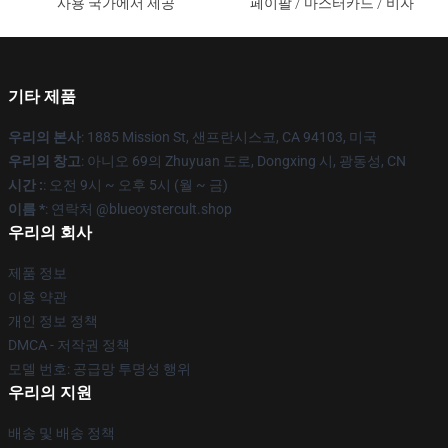
사용 국가에서 제공
페이팔 / 마스터카드 / 비자
기타 제품
우리의 본사
: 1885 Mission St, 샌프란시스코, CA 94103, 미국
우리의 창고
: 아니오 69의 Zhuyuan 도로, Dongxing 시, 광동성, CN
시간 :
: 오전 9시 ~ 오후 5시 (월 ~ 금)
이름 *
: 연락처 @blueoystercult.shop
우리의 회사
제품 정보
이용 약관
개인 정보 정책
DMCA - 저작권 정책
모델 번호: 공급망 투명성 행위
우리의 지원
배송 및 배송 정책