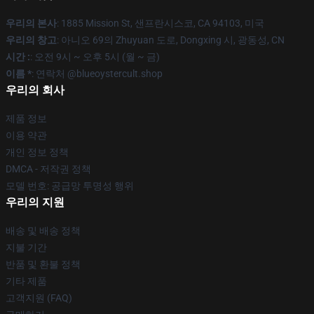
우리의 본사
: 1885 Mission St, 샌프란시스코, CA 94103, 미국
우리의 창고
: 아니오 69의 Zhuyuan 도로, Dongxing 시, 광동성, CN
시간 :
: 오전 9시 ~ 오후 5시 (월 ~ 금)
이름 *
: 연락처 @blueoystercult.shop
우리의 회사
제품 정보
이용 약관
개인 정보 정책
DMCA - 저작권 정책
모델 번호: 공급망 투명성 행위
우리의 지원
배송 및 배송 정책
지불 기간
반품 및 환불 정책
기타 제품
고객지원 (FAQ)