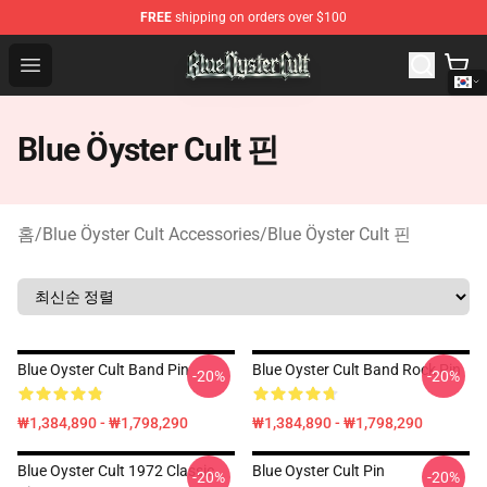
FREE
shipping on orders over $100
Blue Öyster Cult Store - Official Blue Öyster Cult Mercha
Open menu
Blue Öyster Cult 핀
홈
/
Blue Öyster Cult Accessories
/
Blue Öyster Cult 핀
Blue Oyster Cult Band Pin
Blue Oyster Cult Band Rock Pin
-20%
-20%
₩1,384,890 - ₩1,798,290
₩1,384,890 - ₩1,798,290
Blue Oyster Cult 1972 Classic
Blue Oyster Cult Pin
-20%
-20%