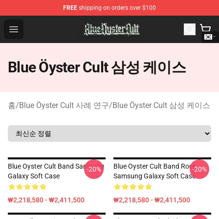
FREE
shipping on orders over $100
Blue Öyster Cult Store - Official Blue Öyster Cult Mercha
Open menu
Blue Öyster Cult 삼성 케이스
홈
/
Blue Öyster Cult 사례 연구
/
Blue Öyster Cult 삼성 케이스
Blue Oyster Cult Band Samsung
Blue Oyster Cult Band Rock
-20%
-20%
Galaxy Soft Case
Samsung Galaxy Soft Case
₩2,218,580 - ₩2,411,500
₩2,218,580 - ₩2,411,500