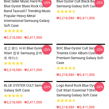
Best Seller Music Hard Rock
Blue Oyster Cult Black Back
-20%
-20%
Blue Oyster Blues Rock Cult
Samsung Galaxy Soft Case
Band Taurus07 Trending Music
Popular Heavy Metal
₩2,218,580 - ₩2,411,500
International Samsung Galaxy
Soft Case
₩2,218,580 - ₩2,411,500
로고 밴드 바위 Blue Oyster Cult
BOC Blue Oyster Cult Secret
-20%
-20%
90art 정유 Samsung 은하 소프
Treaties Color Album Custom
트 케이스
Premium Samsung Galaxy Soft
Case
₩2,218,580 - ₩2,411,500
₩2,218,580 - ₩2,411,500
BLUE OYSTER CULT Samsung
Logo Band Rock Blue Oyster
-20%
-20%
Galaxy Soft Case
Cult 90art Essential T-Shirt
Samsung Galaxy Soft Case
₩2,218,580 - ₩2,411,500
₩2,218,580 - ₩2,411,500