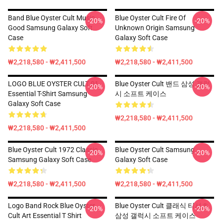
Band Blue Oyster Cult Music
Blue Oyster Cult Fire Of
-20%
-20%
Good Samsung Galaxy Soft
Unknown Origin Samsung
Case
Galaxy Soft Case
₩2,218,580 - ₩2,411,500
₩2,218,580 - ₩2,411,500
LOGO BLUE OYSTER CULT 01
Blue Oyster Cult 밴드 삼성 갤럭
-20%
-20%
Essential T-Shirt Samsung
시 소프트 케이스
Galaxy Soft Case
₩2,218,580 - ₩2,411,500
₩2,218,580 - ₩2,411,500
Blue Oyster Cult 1972 Classic
Blue Oyster Cult Samsung
-20%
-20%
Samsung Galaxy Soft Case
Galaxy Soft Case
₩2,218,580 - ₩2,411,500
₩2,218,580 - ₩2,411,500
Logo Band Rock Blue Oyster
Blue Oyster Cult 클래식 티셔츠
-20%
-20%
Cult Art Essential T Shirt
삼성 갤럭시 소프트 케이스