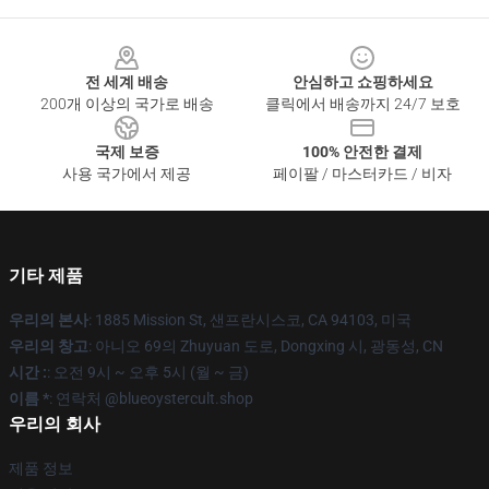
Footer
전 세계 배송
안심하고 쇼핑하세요
200개 이상의 국가로 배송
클릭에서 배송까지 24/7 보호
국제 보증
100% 안전한 결제
사용 국가에서 제공
페이팔 / 마스터카드 / 비자
기타 제품
우리의 본사
: 1885 Mission St, 샌프란시스코, CA 94103, 미국
우리의 창고
: 아니오 69의 Zhuyuan 도로, Dongxing 시, 광동성, CN
시간 :
: 오전 9시 ~ 오후 5시 (월 ~ 금)
이름 *
: 연락처 @blueoystercult.shop
우리의 회사
제품 정보