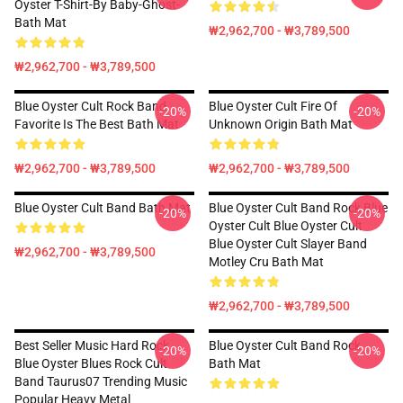
Oyster T-Shirt-By Baby-Ghost-
Bath Mat
₩2,962,700 - ₩3,789,500
₩2,962,700 - ₩3,789,500
Blue Oyster Cult Rock Band
Blue Oyster Cult Fire Of
-20%
-20%
Favorite Is The Best Bath Mat
Unknown Origin Bath Mat
₩2,962,700 - ₩3,789,500
₩2,962,700 - ₩3,789,500
Blue Oyster Cult Band Bath Mat
Blue Oyster Cult Band Rock Blue
-20%
-20%
Oyster Cult Blue Oyster Cult
Blue Oyster Cult Slayer Band
₩2,962,700 - ₩3,789,500
Motley Cru Bath Mat
₩2,962,700 - ₩3,789,500
Best Seller Music Hard Rock
Blue Oyster Cult Band Rock
-20%
-20%
Blue Oyster Blues Rock Cult
Bath Mat
Band Taurus07 Trending Music
Popular Heavy Metal