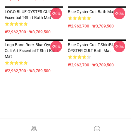
LOGO BLUE OYSTER CULT 01
Blue Oyster Cult Bath Mat
-20%
-20%
Essential T-Shirt Bath Mat
₩2,962,700 - ₩3,789,500
₩2,962,700 - ₩3,789,500
Logo Band Rock Blue Oyster
Blue Oyster Cult T-ShirtBLUE
-20%
-20%
Cult Art Essential T Shirt Bath
ÖYSTER CULT Bath Mat
Mat
₩2,962,700 - ₩3,789,500
₩2,962,700 - ₩3,789,500
Footer