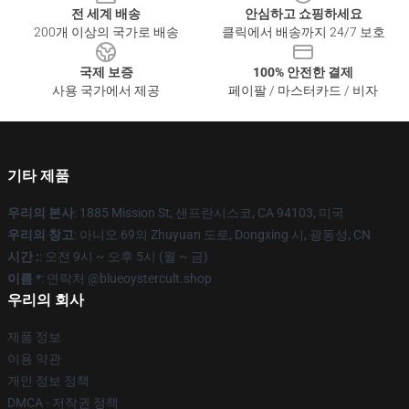
전 세계 배송
안심하고 쇼핑하세요
200개 이상의 국가로 배송
클릭에서 배송까지 24/7 보호
국제 보증
100% 안전한 결제
사용 국가에서 제공
페이팔 / 마스터카드 / 비자
기타 제품
우리의 본사
: 1885 Mission St, 샌프란시스코, CA 94103, 미국
우리의 창고
: 아니오 69의 Zhuyuan 도로, Dongxing 시, 광동성, CN
시간 :
: 오전 9시 ~ 오후 5시 (월 ~ 금)
이름 *
: 연락처 @blueoystercult.shop
우리의 회사
제품 정보
이용 약관
개인 정보 정책
DMCA - 저작권 정책