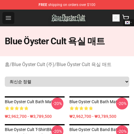
FREE
shipping on orders over $100
Blue Öyster Cult Store - Official Blue Öyster Cult Mercha
Open menu
Blue Öyster Cult 욕실 매트
홈
/
Blue Öyster Cult (주)
/
Blue Öyster Cult 욕실 매트
Blue Oyster Cult Bath Mat
Blue Oyster Cult Bath Mat
-20%
-20%
₩2,962,700 - ₩3,789,500
₩2,962,700 - ₩3,789,500
Blue Oyster Cult T-ShirtBlue
Blue Oyster Cult Band Bath Mat
-20%
-20%