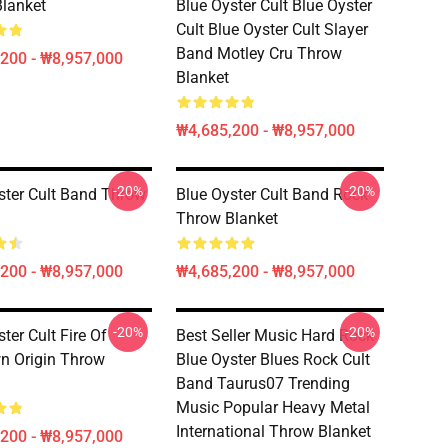
lanket
Blue Oyster Cult Blue Oyster
Cult Blue Oyster Cult Slayer
Band Motley Cru Throw
200 - ₩8,957,000
Blanket
₩4,685,200 - ₩8,957,000
-20%
-20%
ster Cult Band Throw
Blue Oyster Cult Band Rock
Throw Blanket
200 - ₩8,957,000
₩4,685,200 - ₩8,957,000
-20%
-20%
ter Cult Fire Of
Best Seller Music Hard Rock
n Origin Throw
Blue Oyster Blues Rock Cult
Band Taurus07 Trending
Music Popular Heavy Metal
International Throw Blanket
200 - ₩8,957,000