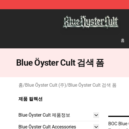
Blue Öyster Cult Store - Official Blue Öyster Cult Merc
홈
Blue Öyster Cult 검색 폼
홈
/
Blue Öyster Cult (주)
/
Blue Öyster Cult 검색 폼
제품 컬렉션
Blue Öyster Cult 제품정보
BOC Blue 
Blue Öyster Cult Accessories