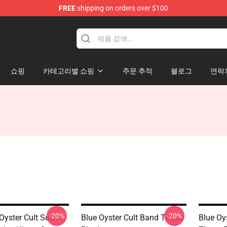
FREE
shipping on orders over $100
handise Shop
쇼핑
카테고리별 쇼핑
주문 추적
블로그
연락
-20%
-20%
Oyster Cult Secret
Blue Oyster Cult Band Throw
Blue Oy