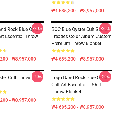
₩4,685,200 - ₩8,957,000
-20%
-20%
nd Rock Blue Oyster
BOC Blue Oyster Cult Secret
art Essential Throw
Treaties Color Album Custom
Premium Throw Blanket
200 - ₩8,957,000
₩4,685,200 - ₩8,957,000
-20%
-20%
ster Cult Throw
Logo Band Rock Blue Oyster
Cult Art Essential T Shirt
Throw Blanket
200 - ₩8,957,000
₩4,685,200 - ₩8,957,000