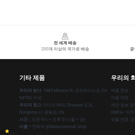
Footer
전 세계 배송
200개 이상의 국가로 배송
클
기타 제품
우리의 
우리의 본사
: 1885 Mission St, 샌프란시스코, CA
제품 정보
94103, 미국
이용 약관
우리의 창고
: 아니오 69의 Zhuyuan 도로,
개인 정보 정
Dongxing 시, 광동성, CN
DMCA - 저
시간 :
: 오전 9시 ~ 오후 5시 (월 ~ 금)
모델 번호: 
이름 *
: 연락처 @blueoystercult.shop