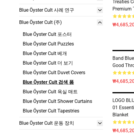
Treaties 
Premium 
Blue Öyster Cult 사례 연구
Blue Öyster Cult (주)
₩4,685,20
Blue Öyster Cult 포스터
Blue Öyster Cult Puzzles
Blue Öyster Cult 베개
Band Blue
Blue Öyster Cult 더 보기
Good Thro
Blue Öyster Cult Duvet Covers
₩4,685,20
Blue Öyster Cult 검색 폼
Blue Öyster Cult 욕실 매트
LOGO BLU
Blue Öyster Cult Shower Curtains
01 Essenti
Blue Öyster Cult Tapestries
Blanket
Blue Öyster Cult 운동 장치
₩4,685,20