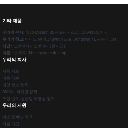
기타 제품
우리의 본사
: 1885 Mission St, 샌프란시스코, CA 94103, 미국
우리의 창고
: 아니오 69의 Zhuyuan 도로, Dongxing 시, 광동성, CN
시간 :
: 오전 9시 ~ 오후 5시 (월 ~ 금)
이름 *
: 연락처 @blueoystercult.shop
우리의 회사
제품 정보
이용 약관
개인 정보 정책
DMCA - 저작권 정책
모델 번호: 공급망 투명성 행위
우리의 지원
배송 및 배송 정책
지불 기간