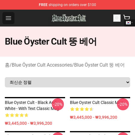
FREE
shipping on orders over $100
Blue Öyster Cult Store - Official Blue Öyster Cult Mercha
Open menu
Blue Öyster Cult 뚱 베어
홈
/
Blue Öyster Cult Accessories
/
Blue Öyster Cult 뚱 베어
Blue Oyster Cult - Black And
Blue Oyster Cult Classic Mug
-20%
-20%
White - With Text Classic Mug
₩3,445,000 - ₩3,996,200
₩3,445,000 - ₩3,996,200