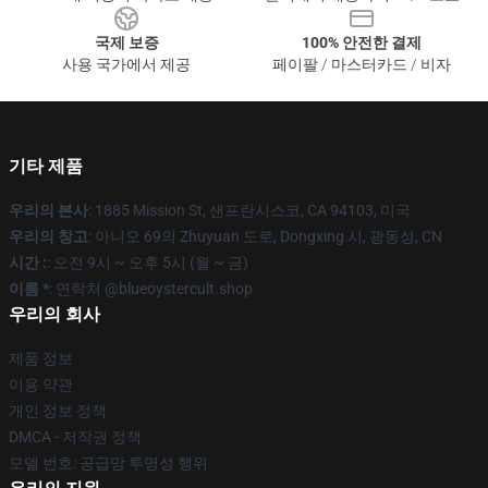
국제 보증
100% 안전한 결제
사용 국가에서 제공
페이팔 / 마스터카드 / 비자
기타 제품
우리의 본사
: 1885 Mission St, 샌프란시스코, CA 94103, 미국
우리의 창고
: 아니오 69의 Zhuyuan 도로, Dongxing 시, 광동성, CN
시간 :
: 오전 9시 ~ 오후 5시 (월 ~ 금)
이름 *
: 연락처 @blueoystercult.shop
우리의 회사
제품 정보
이용 약관
개인 정보 정책
DMCA - 저작권 정책
모델 번호: 공급망 투명성 행위