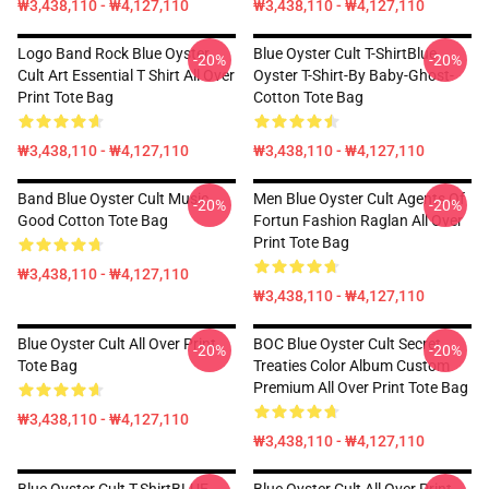
₩3,438,110 - ₩4,127,110
₩3,438,110 - ₩4,127,110
Logo Band Rock Blue Oyster
Blue Oyster Cult T-ShirtBlue
-20%
-20%
Cult Art Essential T Shirt All Over
Oyster T-Shirt-By Baby-Ghost-
Print Tote Bag
Cotton Tote Bag
₩3,438,110 - ₩4,127,110
₩3,438,110 - ₩4,127,110
Band Blue Oyster Cult Music
Men Blue Oyster Cult Agents Of
-20%
-20%
Good Cotton Tote Bag
Fortun Fashion Raglan All Over
Print Tote Bag
₩3,438,110 - ₩4,127,110
₩3,438,110 - ₩4,127,110
Blue Oyster Cult All Over Print
BOC Blue Oyster Cult Secret
-20%
-20%
Tote Bag
Treaties Color Album Custom
Premium All Over Print Tote Bag
₩3,438,110 - ₩4,127,110
₩3,438,110 - ₩4,127,110