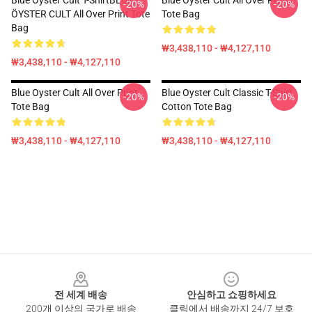
Blue Oyster Cult T-ShirtBLUE
Blue Oyster Cult All Over Print
-20%
-20%
ÖYSTER CULT All Over Print Tote
Tote Bag
Bag
₩3,438,110 - ₩4,127,110
₩3,438,110 - ₩4,127,110
Blue Oyster Cult All Over Print
Blue Oyster Cult Classic T-Shirt
-20%
-20%
Tote Bag
Cotton Tote Bag
₩3,438,110 - ₩4,127,110
₩3,438,110 - ₩4,127,110
Footer
전 세계 배송
안심하고 쇼핑하세요
200개 이상의 국가로 배송
클릭에서 배송까지 24/7 보호