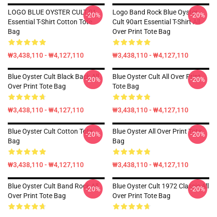
LOGO BLUE OYSTER CULT 01
Logo Band Rock Blue Oyster
-20%
-20%
Essential T-Shirt Cotton Tote
Cult 90art Essential T-Shirt All
Bag
Over Print Tote Bag
₩3,438,110 - ₩4,127,110
₩3,438,110 - ₩4,127,110
Blue Oyster Cult Black Back All
Blue Oyster Cult All Over Print
-20%
-20%
Over Print Tote Bag
Tote Bag
₩3,438,110 - ₩4,127,110
₩3,438,110 - ₩4,127,110
Blue Oyster Cult Cotton Tote
Blue Oyster All Over Print Tote
-20%
-20%
Bag
Bag
₩3,438,110 - ₩4,127,110
₩3,438,110 - ₩4,127,110
Blue Oyster Cult Band Rock All
Blue Oyster Cult 1972 Classic All
-20%
-20%
Over Print Tote Bag
Over Print Tote Bag