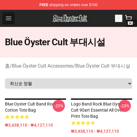
FREE
shipping on orders over $100
Blue Öyster Cult Store - Official Blue Öyster Cult Mercha
Open menu
Blue Öyster Cult 부대시설
홈
/
Blue Öyster Cult Accessories
/
Blue Öyster Cult 부대시설
Blue Oyster Cult Band Rock
Logo Band Rock Blue Oyster
-20%
-20%
Cotton Tote Bag
Cult 90art Essential All Over
Print Tote Bag
₩3,438,110 - ₩4,127,110
₩3,438,110 - ₩4,127,110