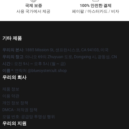
국제 보증
100% 안전한 결제
사용 국가에서 제공
페이팔 / 마스터카드 / 비자
기타 제품
우리의 본사
: 1885 Mission St, 샌프란시스코, CA 94103, 미국
우리의 창고
: 아니오 69의 Zhuyuan 도로, Dongxing 시, 광동성, CN
시간 :
: 오전 9시 ~ 오후 5시 (월 ~ 금)
이름 *
: 연락처 @blueoystercult.shop
우리의 회사
제품 정보
이용 약관
개인 정보 정책
DMCA - 저작권 정책
모델 번호: 공급망 투명성 행위
우리의 지원