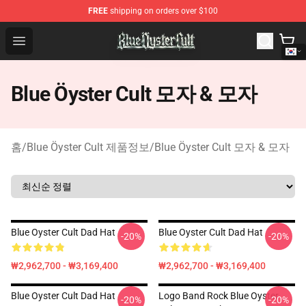
FREE
shipping on orders over $100
Blue Öyster Cult Store - Official Blue Öyster Cult Mercha
Open menu
Blue Öyster Cult 모자 & 모자
홈
/
Blue Öyster Cult 제품정보
/
Blue Öyster Cult 모자 & 모자
Blue Oyster Cult Dad Hat
Blue Oyster Cult Dad Hat
-20%
-20%
₩2,962,700 - ₩3,169,400
₩2,962,700 - ₩3,169,400
Blue Oyster Cult Dad Hat
Logo Band Rock Blue Oyster
-20%
-20%