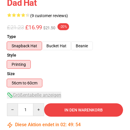
Dad Hat
(9 customer reviews)
£21.23
£16.99
-20%
$21.50
Type
Snapback Hat
Bucket Hat
Beanie
Style
Printing
Size
56cm to 60cm
Größentabelle anzeigen
Quantity
IN DEN WARENKORB
Diese Aktion endet in
02
:
49
:
54