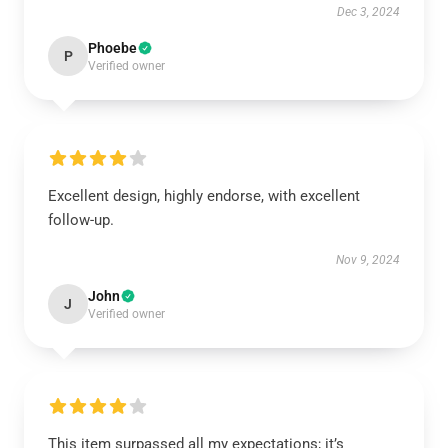
Dec 3, 2024
Phoebe
P
Verified owner
Excellent design, highly endorse, with excellent
follow-up.
Nov 9, 2024
John
J
Verified owner
This item surpassed all my expectations; it’s