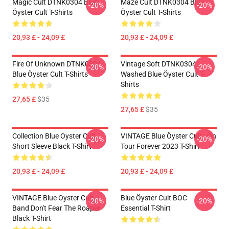
Magic Cult DTNK0304 Blue
Maze Cult DTNK0304 Blue
-20%
-20%
Öyster Cult T-Shirts
Öyster Cult T-Shirts
20,93 £ - 24,09 £
20,93 £ - 24,09 £
Fire Of Unknown DTNK0304
Vintage Soft DTNK0304
-20%
-20%
Blue Öyster Cult T-Shirts
Washed Blue Öyster Cult T-
Shirts
27,65 £
$35
27,65 £
$35
Collection Blue Oyster Cult
VINTAGE Blue Öyster Cult - On
-20%
-20%
Short Sleeve Black T-Shirt
Tour Forever 2023 T-Shirt
20,93 £ - 24,09 £
20,93 £ - 24,09 £
VINTAGE Blue Oyster Cult
Blue Öyster Cult BOC
-20%
-20%
Band Don't Fear The Roaper
Essential T-Shirt
Black T-Shirt