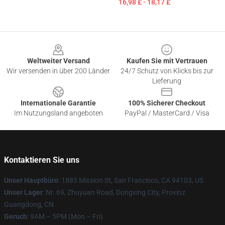
16,98 £ - 18,17 £
Footer
Weltweiter Versand
Kaufen Sie mit Vertrauen
Wir versenden in über 200 Länder
24/7 Schutz von Klicks bis zur
Lieferung
Internationale Garantie
100% Sicherer Checkout
Im Nutzungsland angeboten
PayPal / MasterCard / Visa
Kontaktieren Sie uns
Unser Hauptbüro
: 1885 Mission St, San Francisco, CA 94103, US
Unser Lager
: Nr. 69, Zhuyuan Road, Dongxing City, Provinz
Guangdong, CN
Geruch
: 9AM – 5PM (Mon – Fri)