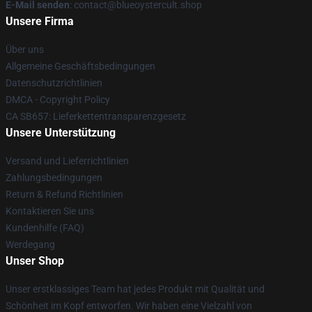
E-Mail senden
: contact@blueoystercult.shop
Unsere Firma
Über uns
Allgemeine Geschäftsbedingungen
Datenschutzrichtlinien
DMCA - Copyright Policy
CA SB657: Lieferkettentransparenzgesetz
Unsere Unterstützung
Versand und Lieferrichtlinien
Zahlungsbedingungen
Return & Refund Richtlinien
Kontaktieren Sie uns
Kundenhilfe (FAQ)
Werdegang
Unser Shop
Unser erstklassiges Team hat jedes Produkt mit Qualität und
Schönheit im Kopf entworfen. Wir haben eine Vielzahl von