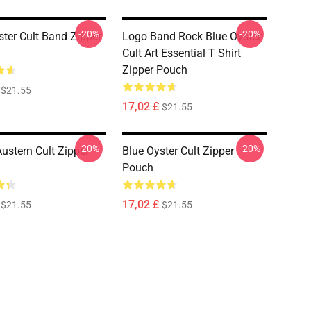
-20%
-20%
ster Cult Band Zipper
Logo Band Rock Blue Oyster
Cult Art Essential T Shirt
Zipper Pouch
$21.55
17,02 £
$21.55
-20%
-20%
Austern Cult Zipper
Blue Oyster Cult Zipper
Pouch
17,02 £
$21.55
$21.55