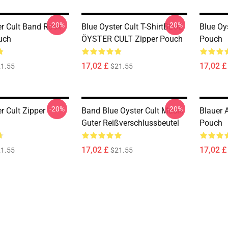
-20%
-20%
er Cult Band Rock
Blue Oyster Cult T-ShirtBLUE
Blue Oy
uch
ÖYSTER CULT Zipper Pouch
Pouch
17,02 £
17,02 £
1.55
$21.55
-20%
-20%
r Cult Zipper
Band Blue Oyster Cult Musik
Blauer 
Guter Reißverschlussbeutel
Pouch
17,02 £
17,02 £
1.55
$21.55