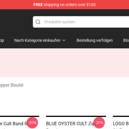
FREE
shipping on orders over $100
handise Shop
op
Nach Kategorie einkaufen
Bestellung verfolgen
Bl
ipper Beutel
-20%
-20%
er Cult Band Rock
BLUE OYSTER CULT Zipper
LOGO B