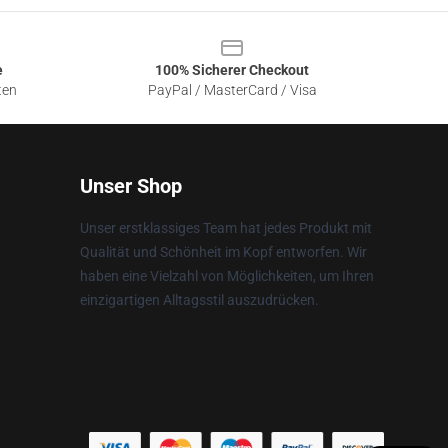
e
100% Sicherer Checkout
ten
PayPal / MasterCard / Visa
Unser Shop
Unser erstklassiges Team hat jedes Produkt mit
Qualität und Schönheit im Kopf entworfen. Wir
haben eine Vielzahl von Möglichkeiten, um Ihren
einzigartigen Alltagsstil auszudrücken.