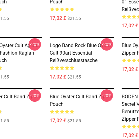
uch
Pouch
01 Essen
Reißver
17,02 £
1.55
$21.55
17,02 £
-20%
-20%
Oyster Cult Agents
Logo Band Rock Blue Oyster
Blue Oy
 Fashion Raglan
Cult 90art Essential
Zipper 
uch
Reißverschlusstasche
17,02 £
17,02 £
1.55
$21.55
-20%
-20%
er Cult Band Zipper
Blue Oyster Cult Band Zipper
BODEN B
Pouch
Secret 
Benutze
Zipper 
17,02 £
1.55
$21.55
17,02 £