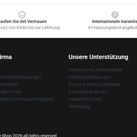
aufen Sie mit Vertrauen
Internationale Garanti
utz von Klicks bis zur Lieferung
Im Nutzungsland angebo
irma
Unsere Unterstützung
Versand und Lieferrichtlinien
Geschäftsbedingungen
Zahlungsbedingungen
ichtlinien
Return & Refund Richtlinien
ight Policy
Kontaktieren Sie uns
eferkettentransparenzgesetz
Kundenhilfe (FAQ)
Werdegang
e Shop 2026 all rights reserved