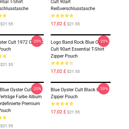
tial T-Shirt
Cult 90art
schlusstasche
Reißverschlusstasche
17,02 £
$21.55
$21.55
-20%
-20%
ster Cult 1972 Classic
Logo Band Rock Blue Oyster
Pouch
Cult 90art Essential T-Shirt
Zipper Pouch
$21.55
17,02 £
$21.55
-20%
-20%
lue Oyster Cult
Blue Oyster Cult Black Back
Verträge Farbe Album
Zipper Pouch
rdefinierte Premium
Pouch
17,02 £
$21.55
$21.55