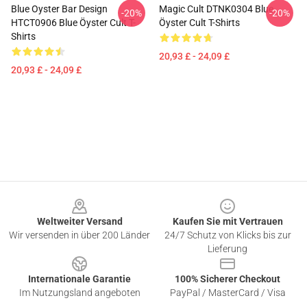
Blue Oyster Bar Design
Magic Cult DTNK0304 Blue
-20%
-20%
HTCT0906 Blue Öyster Cult T-
Öyster Cult T-Shirts
Shirts
20,93 £ - 24,09 £
20,93 £ - 24,09 £
Footer
Weltweiter Versand
Kaufen Sie mit Vertrauen
Wir versenden in über 200 Länder
24/7 Schutz von Klicks bis zur
Lieferung
Internationale Garantie
100% Sicherer Checkout
Im Nutzungsland angeboten
PayPal / MasterCard / Visa