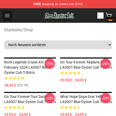
FREE
shipping on orders over $100
Blue Öyster Cult Store - Official Blue Öyster Cult Mercha
Open menu
Startseite
/
Shop
Rock Legends Cruise XIII
On Tour Forever Airplane Blue
-20%
-20%
February 2026 LA3007 Blue
LA3007 Blue Öyster Cult T-Shirts
Öyster Cult T-Shirts
20,93 £ - 24,09 £
28,43 £
$35.99
On Tour Forever Tour Dates
What Hope Dope Ever Yellow
-20%
-20%
LA3007 Blue Öyster Cult T-Shirts
LA3007 Blue Öyster Cult T-Shirts
20,93 £ - 24,09 £
20,93 £ - 24,09 £