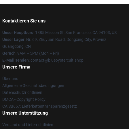
Kontaktieren Sie uns
Unser Hauptbüro
: 1885 Mission St, San Francisco, CA 94103, US
Unser Lager
: Nr. 69, Zhuyuan Road, Dongxing City, Provinz
Guangdong, CN
Geruch
: 9AM – 5PM (Mon – Fri)
E-Mail senden
: contact@blueoystercult.shop
Unsere Firma
Über uns
Allgemeine Geschäftsbedingungen
Datenschutzrichtlinien
DMCA - Copyright Policy
CA SB657: Lieferkettentransparenzgesetz
Unsere Unterstützung
Versand und Lieferrichtlinien