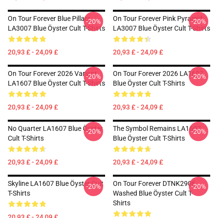
On Tour Forever Blue Pillars
On Tour Forever Pink Pyramid
-20%
-20%
LA3007 Blue Öyster Cult T-Shirts
LA3007 Blue Öyster Cult T-Shirts
20,93 £ - 24,09 £
20,93 £ - 24,09 £
On Tour Forever 2026 Variant
On Tour Forever 2026 LA1607
-20%
-20%
LA1607 Blue Öyster Cult T-Shirts
Blue Öyster Cult T-Shirts
20,93 £ - 24,09 £
20,93 £ - 24,09 £
No Quarter LA1607 Blue Öyster
The Symbol Remains LA1607
-20%
-20%
Cult T-Shirts
Blue Öyster Cult T-Shirts
20,93 £ - 24,09 £
20,93 £ - 24,09 £
Skyline LA1607 Blue Öyster Cult
On Tour Forever DTNK2906
-20%
-20%
T-Shirts
Washed Blue Öyster Cult T-
Shirts
20,93 £ - 24,09 £