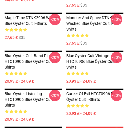
27,65 £
$35
Magic Time DTNK2906 Washed
Monster And Space DTNK2906
-20%
-20%
Blue Öyster Cult T-Shirts
Washed Blue Öyster Cult T-
Shirts
27,65 £
$35
27,65 £
$35
Blue Oyster Cult Band Pic
Blue Oyster Cult Vintage
-20%
-20%
HTCT0906 Blue Öyster Cult T-
HTCT0906 Blue Öyster Cult T-
Shirts
Shirts
20,93 £ - 24,09 £
20,93 £ - 24,09 £
Blue Oyster Listening
Career Of Evil HTCT0906 Blue
-20%
-20%
HTCT0906 Blue Öyster Cult T-
Öyster Cult T-Shirts
Shirts
20,93 £ - 24,09 £
20,93 £ - 24,09 £