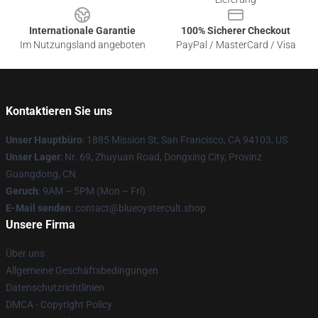
Internationale Garantie
100% Sicherer Checkout
Im Nutzungsland angeboten
PayPal / MasterCard / Visa
Kontaktieren Sie uns
Unser Hauptbüro
: 1885 Mission St, San Francisco, CA 94103, US
Unser Lager
: Nr. 69, Zhuyuan Road, Dongxing City, Provinz
Guangdong, CN
Geruch
: 9AM – 5PM (Mon – Fri)
E-Mail senden
: contact@blueoystercult.shop
Unsere Firma
Über uns
Allgemeine Geschäftsbedingungen
Datenschutzrichtlinien
DMCA - Copyright Policy