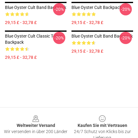
Blue Oyster Cult Band Backpack
Blue Oyster Cult Backpack
-20%
-20%
29,15 £ - 32,78 £
29,15 £ - 32,78 £
Blue Oyster Cult Classic T-Shirt
Blue Oyster Cult Band Backpack
-20%
-20%
Backpack
29,15 £ - 32,78 £
29,15 £ - 32,78 £
Footer
Weltweiter Versand
Kaufen Sie mit Vertrauen
Wir versenden in über 200 Länder
24/7 Schutz von Klicks bis zur
Lieferung