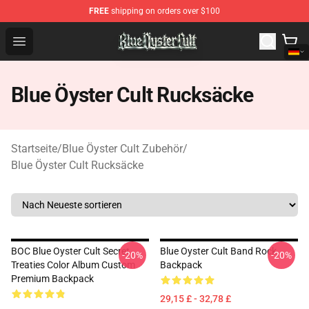
FREE
shipping on orders over $100
Blue Öyster Cult Store - Official Blue Öyster Cult Mercha
Open menu
Blue Öyster Cult Rucksäcke
Startseite
/
Blue Öyster Cult Zubehör
/
Blue Öyster Cult Rucksäcke
BOC Blue Oyster Cult Secret
Blue Oyster Cult Band Rock
-20%
-20%
Treaties Color Album Custom
Backpack
Premium Backpack
29,15 £ - 32,78 £