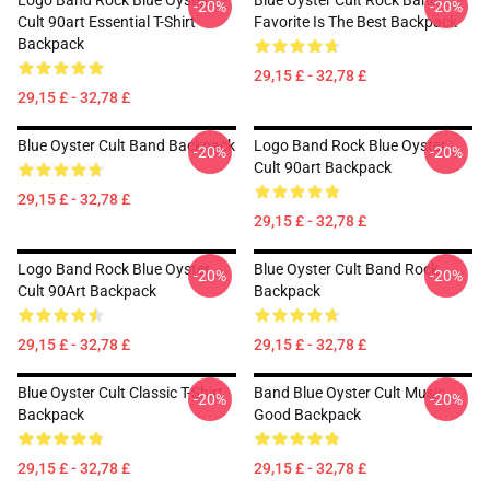
Logo Band Rock Blue Oyster
Blue Oyster Cult Rock Band
-20%
-20%
Cult 90art Essential T-Shirt
Favorite Is The Best Backpack
Backpack
29,15 £ - 32,78 £
29,15 £ - 32,78 £
Blue Oyster Cult Band Backpack
Logo Band Rock Blue Oyster
-20%
-20%
Cult 90art Backpack
29,15 £ - 32,78 £
29,15 £ - 32,78 £
Logo Band Rock Blue Oyster
Blue Oyster Cult Band Rock
-20%
-20%
Cult 90Art Backpack
Backpack
29,15 £ - 32,78 £
29,15 £ - 32,78 £
Blue Oyster Cult Classic T-Shirt
Band Blue Oyster Cult Music
-20%
-20%
Backpack
Good Backpack
29,15 £ - 32,78 £
29,15 £ - 32,78 £