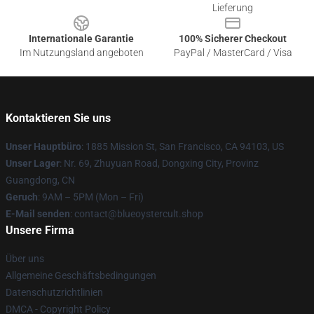
Lieferung
Internationale Garantie
100% Sicherer Checkout
Im Nutzungsland angeboten
PayPal / MasterCard / Visa
Kontaktieren Sie uns
Unser Hauptbüro
: 1885 Mission St, San Francisco, CA 94103, US
Unser Lager
: Nr. 69, Zhuyuan Road, Dongxing City, Provinz
Guangdong, CN
Geruch
: 9AM – 5PM (Mon – Fri)
E-Mail senden
: contact@blueoystercult.shop
Unsere Firma
Über uns
Allgemeine Geschäftsbedingungen
Datenschutzrichtlinien
DMCA - Copyright Policy