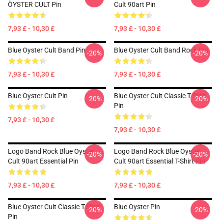
ÖYSTER CULT Pin
Cult 90art Pin
7,93 £ - 10,30 £
7,93 £ - 10,30 £
Blue Oyster Cult Band Pin
Blue Oyster Cult Band Rock Pin
-20%
-20%
7,93 £ - 10,30 £
7,93 £ - 10,30 £
Blue Oyster Cult Pin
Blue Oyster Cult Classic T-Shirt
-20%
-20%
Pin
7,93 £ - 10,30 £
7,93 £ - 10,30 £
Logo Band Rock Blue Oyster
Logo Band Rock Blue Oyster
-20%
-20%
Cult 90art Essential Pin
Cult 90art Essential T-Shirt Pin
7,93 £ - 10,30 £
7,93 £ - 10,30 £
Blue Oyster Cult Classic T-Shirt
Blue Oyster Pin
-20%
-20%
Pin