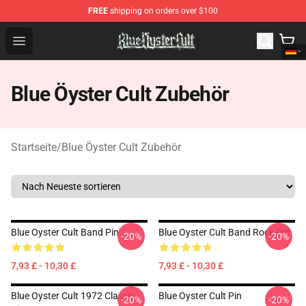
FREE
shipping on orders over $100
Blue Öyster Cult Store - Official Blue Öyster Cult Mercha
Open menu
Blue Öyster Cult Zubehör
Startseite
/
Blue Öyster Cult Zubehör
Blue Oyster Cult Band Pin
Blue Oyster Cult Band Rock Pin
-20%
-20%
7,93 £ - 10,30 £
7,93 £ - 10,30 £
Blue Oyster Cult 1972 Classic
Blue Oyster Cult Pin
-20%
-20%