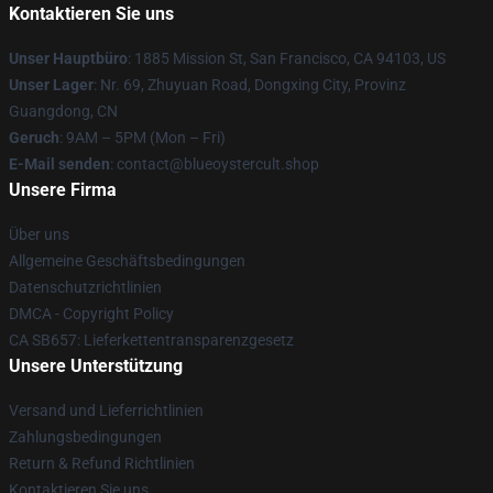
Kontaktieren Sie uns
Unser Hauptbüro
: 1885 Mission St, San Francisco, CA 94103, US
Unser Lager
: Nr. 69, Zhuyuan Road, Dongxing City, Provinz
Guangdong, CN
Geruch
: 9AM – 5PM (Mon – Fri)
E-Mail senden
: contact@blueoystercult.shop
Unsere Firma
Über uns
Allgemeine Geschäftsbedingungen
Datenschutzrichtlinien
DMCA - Copyright Policy
CA SB657: Lieferkettentransparenzgesetz
Unsere Unterstützung
Versand und Lieferrichtlinien
Zahlungsbedingungen
Return & Refund Richtlinien
Kontaktieren Sie uns