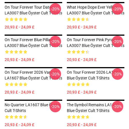
On Tour Forever Tour Dates
What Hope Dope Ever Yellow
-20%
-20%
LA3007 Blue Öyster Cult T-Shirts
LA3007 Blue Öyster Cult T-Shirts
20,93 £ - 24,09 £
20,93 £ - 24,09 £
On Tour Forever Blue Pillars
On Tour Forever Pink Pyramid
-20%
-20%
LA3007 Blue Öyster Cult T-Shirts
LA3007 Blue Öyster Cult T-Shirts
20,93 £ - 24,09 £
20,93 £ - 24,09 £
On Tour Forever 2026 Variant
On Tour Forever 2026 LA1607
-20%
-20%
LA1607 Blue Öyster Cult T-Shirts
Blue Öyster Cult T-Shirts
20,93 £ - 24,09 £
20,93 £ - 24,09 £
No Quarter LA1607 Blue Öyster
The Symbol Remains LA1607
-20%
-20%
Cult T-Shirts
Blue Öyster Cult T-Shirts
20,93 £ - 24,09 £
20,93 £ - 24,09 £