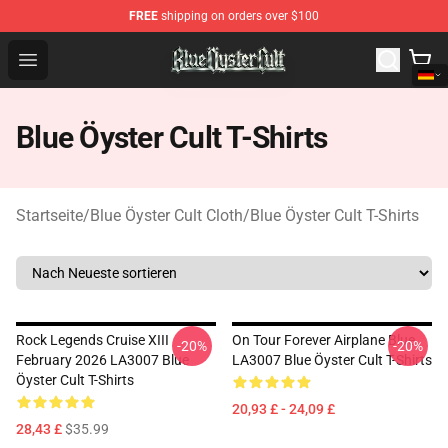
FREE
shipping on orders over $100
Blue Öyster Cult Store - Official Blue Öyster Cult Mercha
Open menu
Blue Öyster Cult T-Shirts
Startseite
/
Blue Öyster Cult Cloth
/
Blue Öyster Cult T-Shirts
Rock Legends Cruise XIII
On Tour Forever Airplane Blue
-20%
-20%
February 2026 LA3007 Blue
LA3007 Blue Öyster Cult T-Shirts
Öyster Cult T-Shirts
20,93 £ - 24,09 £
28,43 £
$35.99