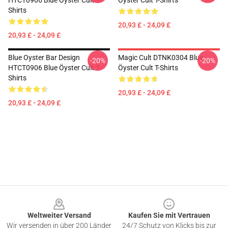
HTCT0906 Blue Öyster Cult T-
Öyster Cult T-Shirts
Shirts
20,93 £ - 24,09 £
20,93 £ - 24,09 £
Blue Oyster Bar Design
Magic Cult DTNK0304 Blue
-20%
-20%
HTCT0906 Blue Öyster Cult T-
Öyster Cult T-Shirts
Shirts
20,93 £ - 24,09 £
20,93 £ - 24,09 £
Footer
Weltweiter Versand
Kaufen Sie mit Vertrauen
Wir versenden in über 200 Länder
24/7 Schutz von Klicks bis zur