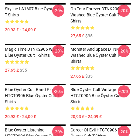
Skyline LA1607 Blue Öyster Cult
On Tour Forever DTNK2906
-20%
-20%
T-Shirts
Washed Blue Öyster Cult T-
Shirts
20,93 £ - 24,09 £
27,65 £
$35
Magic Time DTNK2906 Washed
Monster And Space DTNK2906
-20%
-20%
Blue Öyster Cult T-Shirts
Washed Blue Öyster Cult T-
Shirts
27,65 £
$35
27,65 £
$35
Blue Oyster Cult Band Pic
Blue Oyster Cult Vintage
-20%
-20%
HTCT0906 Blue Öyster Cult T-
HTCT0906 Blue Öyster Cult T-
Shirts
Shirts
20,93 £ - 24,09 £
20,93 £ - 24,09 £
Blue Oyster Listening
Career Of Evil HTCT0906 Blue
-20%
-20%