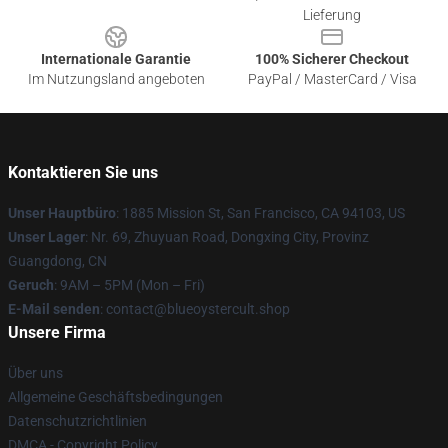
Lieferung
Internationale Garantie
100% Sicherer Checkout
Im Nutzungsland angeboten
PayPal / MasterCard / Visa
Kontaktieren Sie uns
Unser Hauptbüro
: 1885 Mission St, San Francisco, CA 94103, US
Unser Lager
: Nr. 69, Zhuyuan Road, Dongxing City, Provinz
Guangdong, CN
Geruch
: 9AM – 5PM (Mon – Fri)
E-Mail senden
: contact@blueoystercult.shop
Unsere Firma
Über uns
Allgemeine Geschäftsbedingungen
Datenschutzrichtlinien
DMCA - Copyright Policy