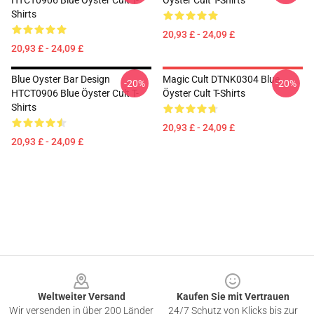
HTCT0906 Blue Öyster Cult T-
Öyster Cult T-Shirts
Shirts
20,93 £ - 24,09 £
20,93 £ - 24,09 £
Blue Oyster Bar Design
Magic Cult DTNK0304 Blue
-20%
-20%
HTCT0906 Blue Öyster Cult T-
Öyster Cult T-Shirts
Shirts
20,93 £ - 24,09 £
20,93 £ - 24,09 £
Footer
Weltweiter Versand
Kaufen Sie mit Vertrauen
Wir versenden in über 200 Länder
24/7 Schutz von Klicks bis zur