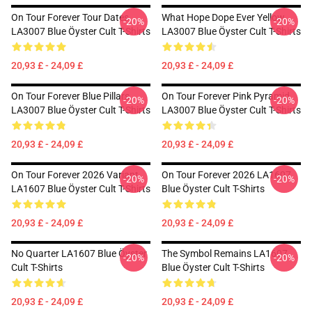
On Tour Forever Tour Dates
What Hope Dope Ever Yellow
-20%
-20%
LA3007 Blue Öyster Cult T-Shirts
LA3007 Blue Öyster Cult T-Shirts
20,93 £ - 24,09 £
20,93 £ - 24,09 £
On Tour Forever Blue Pillars
On Tour Forever Pink Pyramid
-20%
-20%
LA3007 Blue Öyster Cult T-Shirts
LA3007 Blue Öyster Cult T-Shirts
20,93 £ - 24,09 £
20,93 £ - 24,09 £
On Tour Forever 2026 Variant
On Tour Forever 2026 LA1607
-20%
-20%
LA1607 Blue Öyster Cult T-Shirts
Blue Öyster Cult T-Shirts
20,93 £ - 24,09 £
20,93 £ - 24,09 £
No Quarter LA1607 Blue Öyster
The Symbol Remains LA1607
-20%
-20%
Cult T-Shirts
Blue Öyster Cult T-Shirts
20,93 £ - 24,09 £
20,93 £ - 24,09 £