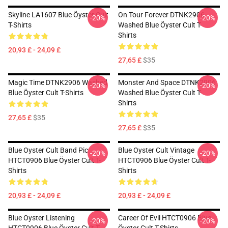
Skyline LA1607 Blue Öyster Cult
On Tour Forever DTNK2906
-20%
-20%
T-Shirts
Washed Blue Öyster Cult T-
Shirts
20,93 £ - 24,09 £
27,65 £
$35
Magic Time DTNK2906 Washed
Monster And Space DTNK2906
-20%
-20%
Blue Öyster Cult T-Shirts
Washed Blue Öyster Cult T-
Shirts
27,65 £
$35
27,65 £
$35
Blue Oyster Cult Band Pic
Blue Oyster Cult Vintage
-20%
-20%
HTCT0906 Blue Öyster Cult T-
HTCT0906 Blue Öyster Cult T-
Shirts
Shirts
20,93 £ - 24,09 £
20,93 £ - 24,09 £
Blue Oyster Listening
Career Of Evil HTCT0906 Blue
-20%
-20%