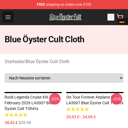
FREE
shipping on orders over $100
Blue Öyster Cult Store - Official Blue Öyster Cult Mercha
Open menu
Blue Öyster Cult Cloth
Startseite
/
Blue Öyster Cult Cloth
Rock Legends Cruise XIII
On Tour Forever Airplane Blue
-20%
-20%
February 2026 LA3007 Blue
LA3007 Blue Öyster Cult T-Shirts
Öyster Cult T-Shirts
20,93 £ - 24,09 £
28,43 £
$35.99