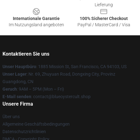
Lieferung
Internationale Garantie
100% Sicherer Checkout
Im Nutzungsland angeboten
PayPal / MasterCard / Visa
Kontaktieren Sie uns
Unser Hauptbüro
: 1885 Mission St, San Francisco, CA 94103, US
Unser Lager
: Nr. 69, Zhuyuan Road, Dongxing City, Provinz
Guangdong, CN
Geruch
: 9AM – 5PM (Mon – Fri)
E-Mail senden
: contact@blueoystercult.shop
Unsere Firma
Über uns
Allgemeine Geschäftsbedingungen
Datenschutzrichtlinien
DMCA - Copyright Policy