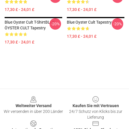
17,30 £ - 24,01 £
17,30 £ - 24,01 £
Blue Oyster Cult T-ShirtBLUE
Blue Oyster Cult Tapestry
-20%
-20%
ÖYSTER CULT Tapestry
17,30 £ - 24,01 £
17,30 £ - 24,01 £
Footer
Weltweiter Versand
Kaufen Sie mit Vertrauen
Wir versenden in über 200 Länder
24/7 Schutz von Klicks bis zur
Lieferung