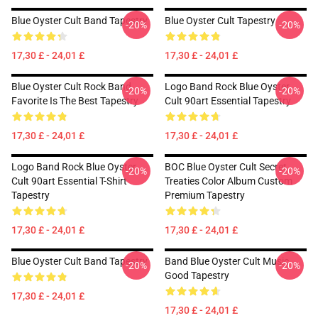
Blue Oyster Cult Band Tapestry
Blue Oyster Cult Tapestry
-20%
-20%
17,30 £ - 24,01 £
17,30 £ - 24,01 £
Blue Oyster Cult Rock Band
Logo Band Rock Blue Oyster
-20%
-20%
Favorite Is The Best Tapestry
Cult 90art Essential Tapestry
17,30 £ - 24,01 £
17,30 £ - 24,01 £
Logo Band Rock Blue Oyster
BOC Blue Oyster Cult Secret
-20%
-20%
Cult 90art Essential T-Shirt
Treaties Color Album Custom
Tapestry
Premium Tapestry
17,30 £ - 24,01 £
17,30 £ - 24,01 £
Blue Oyster Cult Band Tapestry
Band Blue Oyster Cult Music
-20%
-20%
Good Tapestry
17,30 £ - 24,01 £
17,30 £ - 24,01 £