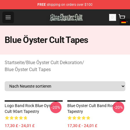
FREE
shipping on orders over $100
Blue Öyster Cult Store - Official Blue Öyster Cult Mercha
Open menu
Blue Öyster Cult Tapes
Startseite
/
Blue Öyster Cult Dekoration
/
Blue Öyster Cult Tapes
Logo Band Rock Blue Oyster
Blue Oyster Cult Band Rock
-20%
-20%
Cult 90art Tapestry
Tapestry
17,30 £ - 24,01 £
17,30 £ - 24,01 £