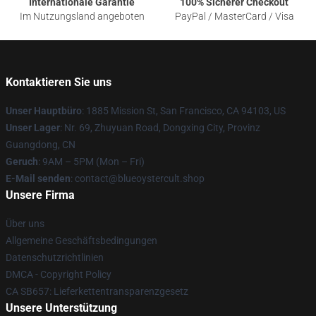
Internationale Garantie
100% Sicherer Checkout
Im Nutzungsland angeboten
PayPal / MasterCard / Visa
Kontaktieren Sie uns
Unser Hauptbüro
: 1885 Mission St, San Francisco, CA 94103, US
Unser Lager
: Nr. 69, Zhuyuan Road, Dongxing City, Provinz
Guangdong, CN
Geruch
: 9AM – 5PM (Mon – Fri)
E-Mail senden
: contact@blueoystercult.shop
Unsere Firma
Über uns
Allgemeine Geschäftsbedingungen
Datenschutzrichtlinien
DMCA - Copyright Policy
CA SB657: Lieferkettentransparenzgesetz
Unsere Unterstützung