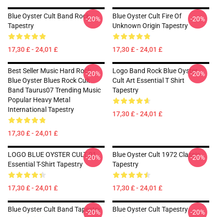
Blue Oyster Cult Band Rock
Blue Oyster Cult Fire Of
-20%
-20%
Tapestry
Unknown Origin Tapestry
17,30 £ - 24,01 £
17,30 £ - 24,01 £
Best Seller Music Hard Rock
Logo Band Rock Blue Oyster
-20%
-20%
Blue Oyster Blues Rock Cult
Cult Art Essential T Shirt
Band Taurus07 Trending Music
Tapestry
Popular Heavy Metal
International Tapestry
17,30 £ - 24,01 £
17,30 £ - 24,01 £
LOGO BLUE OYSTER CULT 01
Blue Oyster Cult 1972 Classic
-20%
-20%
Essential T-Shirt Tapestry
Tapestry
17,30 £ - 24,01 £
17,30 £ - 24,01 £
Blue Oyster Cult Band Tapestry
Blue Oyster Cult Tapestry
-20%
-20%