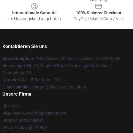
Internationale Garantie
100% Sicherer Checkout
Im Nutzungsland angeboten
PayPal / MasterCard / Visa
Kontaktieren Sie uns
Unser Hauptbüro
: 1885 Mission St, San Francisco, CA 94103, US
Unser Lager
: Nr. 69, Zhuyuan Road, Dongxing City, Provinz
Guangdong, CN
Geruch
: 9AM – 5PM (Mon – Fri)
E-Mail senden
: contact@blueoystercult.shop
Unsere Firma
Über uns
Allgemeine Geschäftsbedingungen
Datenschutzrichtlinien
DMCA - Copyright Policy