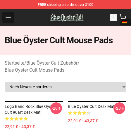
FREE
shipping on orders over $100
Blue Öyster Cult Store - Official Blue Öyster Cult Mercha
Open menu
Blue Öyster Cult Mouse Pads
Startseite
/
Blue Öyster Cult Zubehör
/
Blue Öyster Cult Mouse Pads
Logo Band Rock Blue Oyster
Blue Oyster Cult Desk Mat
-20%
-20%
Cult 90art Desk Mat
22,91 £ - 43,37 £
22,91 £ - 43,37 £