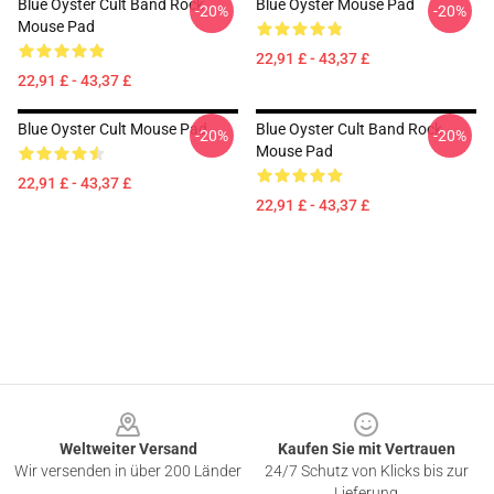
Blue Oyster Cult Band Rock
Blue Oyster Mouse Pad
-20%
-20%
Mouse Pad
22,91 £ - 43,37 £
22,91 £ - 43,37 £
Blue Oyster Cult Mouse Pad
Blue Oyster Cult Band Rock
-20%
-20%
Mouse Pad
22,91 £ - 43,37 £
22,91 £ - 43,37 £
Footer
Weltweiter Versand
Kaufen Sie mit Vertrauen
Wir versenden in über 200 Länder
24/7 Schutz von Klicks bis zur
Lieferung