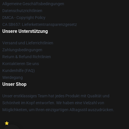
Allgemeine Geschäftsbedingungen
Datenschutzrichtlinien
DMCA - Copyright Policy
CA SB657: Lieferkettentransparenzgesetz
Unsere Unterstützung
Versand und Lieferrichtlinien
Zahlungsbedingungen
Return & Refund Richtlinien
Kontaktieren Sie uns
Kundenhilfe (FAQ)
Werdegang
Unser Shop
Unser erstklassiges Team hat jedes Produkt mit Qualität und
Schönheit im Kopf entworfen. Wir haben eine Vielzahl von
Möglichkeiten, um Ihren einzigartigen Alltagsstil auszudrücken.