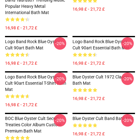
Band Taurus07 Trending Music
Popular Heavy Metal
16,98 £ - 21,72 £
International Bath Mat
16,98 £ - 21,72 £
Logo Band Rock Blue Oyster
Logo Band Rock Blue Oyster
-20%
-20%
Cult 90art Bath Mat
Cult 90art Essential Bath Mat
16,98 £ - 21,72 £
16,98 £ - 21,72 £
Logo Band Rock Blue Oyster
Blue Oyster Cult 1972 Classic
-20%
-20%
Cult 90art Essential T-Shirt Bath
Bath Mat
Mat
16,98 £ - 21,72 £
16,98 £ - 21,72 £
BOC Blue Oyster Cult Secret
Blue Oyster Cult Band Bath Mat
-20%
-20%
Treaties Color Album Custom
Premium Bath Mat
16,98 £ - 21,72 £