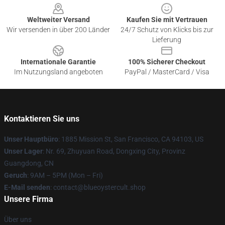
Weltweiter Versand
Kaufen Sie mit Vertrauen
Wir versenden in über 200 Länder
24/7 Schutz von Klicks bis zur
Lieferung
Internationale Garantie
100% Sicherer Checkout
Im Nutzungsland angeboten
PayPal / MasterCard / Visa
Kontaktieren Sie uns
Unser Hauptbüro
: 1885 Mission St, San Francisco, CA 94103, US
Unser Lager
: Nr. 69, Zhuyuan Road, Dongxing City, Provinz
Guangdong, CN
Geruch
: 9AM – 5PM (Mon – Fri)
E-Mail senden
: contact@blueoystercult.shop
Unsere Firma
Über uns