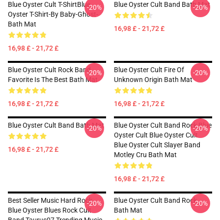
Blue Oyster Cult T-ShirtBlue
Blue Oyster Cult Band Bath Mat
-20%
-20%
Oyster T-Shirt-By Baby-Ghost-
Bath Mat
16,98 £ - 21,72 £
16,98 £ - 21,72 £
Blue Oyster Cult Rock Band
Blue Oyster Cult Fire Of
-20%
-20%
Favorite Is The Best Bath Mat
Unknown Origin Bath Mat
16,98 £ - 21,72 £
16,98 £ - 21,72 £
Blue Oyster Cult Band Bath Mat
Blue Oyster Cult Band Rock Blue
-20%
-20%
Oyster Cult Blue Oyster Cult
Blue Oyster Cult Slayer Band
16,98 £ - 21,72 £
Motley Cru Bath Mat
16,98 £ - 21,72 £
Best Seller Music Hard Rock
Blue Oyster Cult Band Rock
-20%
-20%
Blue Oyster Blues Rock Cult
Bath Mat