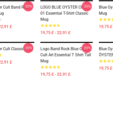
-20%
-20%
er Cult Band Rock
LOGO BLUE OYSTER CULT
Blue Oy
ug
01 Essential T-Shirt Classic
Mug
Mug
22,91 £
19,75 £ 
19,75 £ - 22,91 £
-20%
-20%
er Cult Classic Mug
Logo Band Rock Blue Oyster
Blue Oy
Cult Art Essential T Shirt Tall
ÖYSTER
Mug
22,91 £
19,75 £ 
19,75 £ - 22,91 £