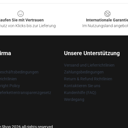
aufen Sie mit Vertrauen
Internationale Garanti
utz von Klicks bis zur Lieferung
Im Nutzungsland angebo
irma
Unsere Unterstützung
Versand und Lieferrichtlinien
Geschäftsbedingungen
Zahlungsbedingungen
ichtlinien
Return & Refund Richtlinien
ight Policy
Kontaktieren Sie uns
eferkettentransparenzgesetz
Kundenhilfe (FAQ)
Werdegang
e Shop 2026 all rights reserved