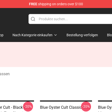
FREE
shipping on orders over $100
handise Shop
op
Nach Kategorie einkaufen
Bestellung verfolgen
Bl
Tassen
-20%
-20%
r Cult - Black And
Blue Oyster Cult Classic Mug
Blue Oy