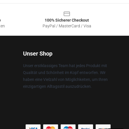
e
100% Sicherer Checkout
ten
PayPal / MasterCard / Visa
Unser Shop
Unser erstklassiges Team hat jedes Produkt mit
Qualität und Schönheit im Kopf entworfen. Wir
haben eine Vielzahl von Möglichkeiten, um Ihren
einzigartigen Alltagsstil auszudrücken.