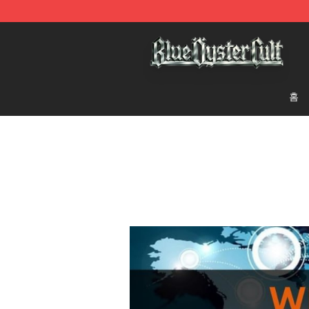
Blue Öyster Cult Store - Official Blue Öyster Cult Merc
홈