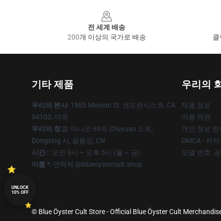
Footer
전 세계 배송
200개 이상의 국가로 배송
클
기타 제품
우리의 
우리의 본사
: 1885 Mission St, 샌프란시스코, CA
제품 정보
94103, 미국
이용 약관
우리의 창고
: 아니오 69의 Zhuyuan 도로,
개인 정보 정
Dongxing 시, 광동성, CN
DMCA - 저
시간 :
: 오전 9시 ~ 오후 5시 (월 ~ 금)
모델 번호: 
이름 *
: 연락처 @blueoystercult.shop
UNLOCK
10% OFF
© Blue Öyster Cult Store - Official Blue Öyster Cult Merchandis