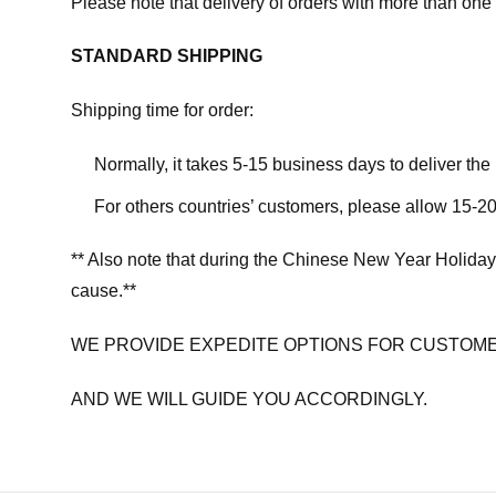
Please note that delivery of orders with more than one 
STANDARD SHIPPING
Shipping time for order:
Normally, it takes 5-15 business days to deliver th
For others countries’ customers, please allow 15-20
** Also note that during the Chinese New Year Holiday
cause.**
WE PROVIDE EXPEDITE OPTIONS FOR CUSTOME
AND WE WILL GUIDE YOU ACCORDINGLY.