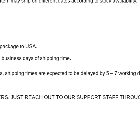
item may ship on different dates according to stock availability.
e package to USA.
 business days of shipping time.
s, shipping times are expected to be delayed by 5 – 7 working 
RS. JUST REACH OUT TO OUR SUPPORT STAFF THROUG