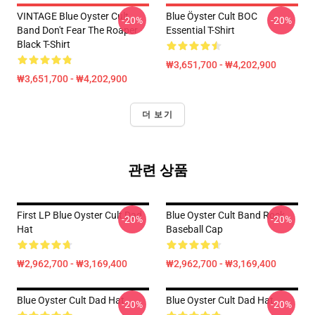
VINTAGE Blue Oyster Cult
Blue Öyster Cult BOC
-20%
-20%
Band Don't Fear The Roaper
Essential T-Shirt
Black T-Shirt
₩3,651,700 - ₩4,202,900
₩3,651,700 - ₩4,202,900
더 보기
관련 상품
First LP Blue Oyster Cult Dad
Blue Oyster Cult Band Rock
-20%
-20%
Hat
Baseball Cap
₩2,962,700 - ₩3,169,400
₩2,962,700 - ₩3,169,400
Blue Oyster Cult Dad Hat
Blue Oyster Cult Dad Hat
-20%
-20%