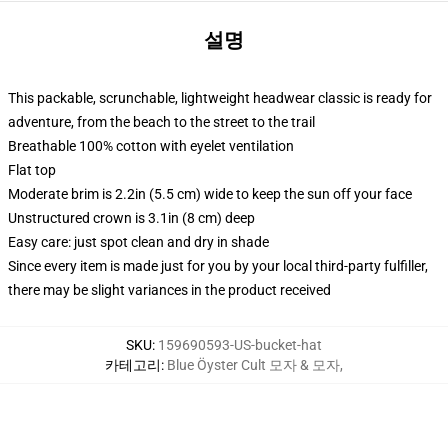
설명
This packable, scrunchable, lightweight headwear classic is ready for
adventure, from the beach to the street to the trail
Breathable 100% cotton with eyelet ventilation
Flat top
Moderate brim is 2.2in (5.5 cm) wide to keep the sun off your face
Unstructured crown is 3.1in (8 cm) deep
Easy care: just spot clean and dry in shade
Since every item is made just for you by your local third-party fulfiller,
there may be slight variances in the product received
SKU
:
159690593-US-bucket-hat
카테고리
:
Blue Öyster Cult 모자 & 모자
,