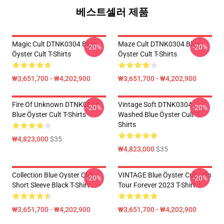
베스트셀러 제품
Magic Cult DTNK0304 Blue
Maze Cult DTNK0304 Blue
-20%
-20%
Öyster Cult T-Shirts
Öyster Cult T-Shirts
₩3,651,700 - ₩4,202,900
₩3,651,700 - ₩4,202,900
Fire Of Unknown DTNK0304
Vintage Soft DTNK0304
-20%
-20%
Blue Öyster Cult T-Shirts
Washed Blue Öyster Cult T-
Shirts
₩4,823,000
$35
₩4,823,000
$35
Collection Blue Oyster Cult
VINTAGE Blue Öyster Cult - On
-20%
-20%
Short Sleeve Black T-Shirt
Tour Forever 2023 T-Shirt
₩3,651,700 - ₩4,202,900
₩3,651,700 - ₩4,202,900