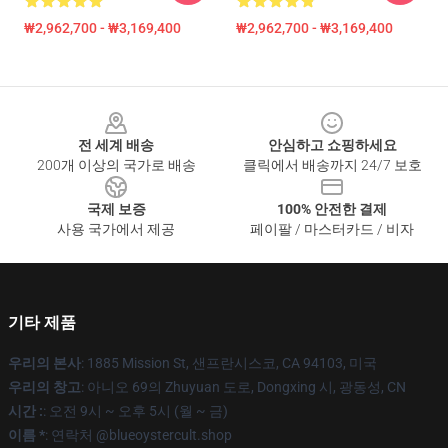
₩2,962,700 - ₩3,169,400
₩2,962,700 - ₩3,169,400
Footer
전 세계 배송
안심하고 쇼핑하세요
200개 이상의 국가로 배송
클릭에서 배송까지 24/7 보호
국제 보증
100% 안전한 결제
사용 국가에서 제공
페이팔 / 마스터카드 / 비자
기타 제품
우리의 본사
: 1885 Mission St, 샌프란시스코, CA 94103, 미국
우리의 창고
: 아니오 69의 Zhuyuan 도로, Dongxing 시, 광동성, CN
시간 :
: 오전 9시 ~ 오후 5시 (월 ~ 금)
이름 *
: 연락처 @blueoystercult.shop