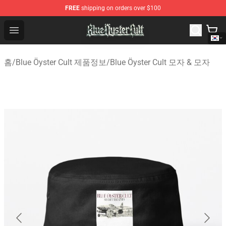
FREE
shipping on orders over $100
Blue Öyster Cult Store - Official Blue Öyster Cult Mercha
Open menu
홈
/
Blue Öyster Cult 제품정보
/
Blue Öyster Cult 모자 & 모자