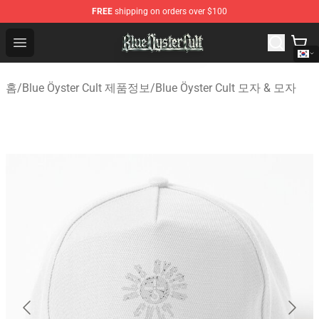
FREE
shipping on orders over $100
Blue Öyster Cult Store - Official Blue Öyster Cult Mercha
Open menu
홈
/
Blue Öyster Cult 제품정보
/
Blue Öyster Cult 모자 & 모자