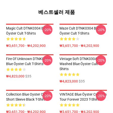
베스트셀러 제품
Magic Cult DTNK0304 Blue
Maze Cult DTNK0304 Blue
-20%
-20%
Öyster Cult T-Shirts
Öyster Cult T-Shirts
₩3,651,700 - ₩4,202,900
₩3,651,700 - ₩4,202,900
Fire Of Unknown DTNK0304
Vintage Soft DTNK0304
-20%
-20%
Blue Öyster Cult T-Shirts
Washed Blue Öyster Cult T-
Shirts
₩4,823,000
$35
₩4,823,000
$35
Collection Blue Oyster Cult
VINTAGE Blue Öyster Cult - On
-20%
-20%
Short Sleeve Black T-Shirt
Tour Forever 2023 T-Shirt
₩3,651,700 - ₩4,202,900
₩3,651,700 - ₩4,202,900