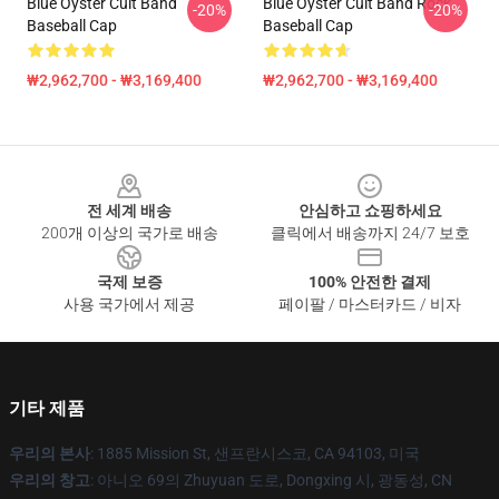
Blue Oyster Cult Band
Blue Oyster Cult Band Rock
-20%
-20%
Baseball Cap
Baseball Cap
₩2,962,700 - ₩3,169,400
₩2,962,700 - ₩3,169,400
Footer
전 세계 배송
안심하고 쇼핑하세요
200개 이상의 국가로 배송
클릭에서 배송까지 24/7 보호
국제 보증
100% 안전한 결제
사용 국가에서 제공
페이팔 / 마스터카드 / 비자
기타 제품
우리의 본사
: 1885 Mission St, 샌프란시스코, CA 94103, 미국
우리의 창고
: 아니오 69의 Zhuyuan 도로, Dongxing 시, 광동성, CN