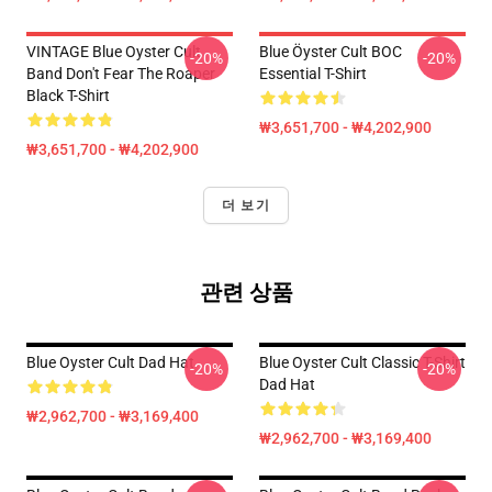
VINTAGE Blue Oyster Cult
Blue Öyster Cult BOC
-20%
-20%
Band Don't Fear The Roaper
Essential T-Shirt
Black T-Shirt
₩3,651,700 - ₩4,202,900
₩3,651,700 - ₩4,202,900
더 보기
관련 상품
Blue Oyster Cult Dad Hat
Blue Oyster Cult Classic T-Shirt
-20%
-20%
Dad Hat
₩2,962,700 - ₩3,169,400
₩2,962,700 - ₩3,169,400