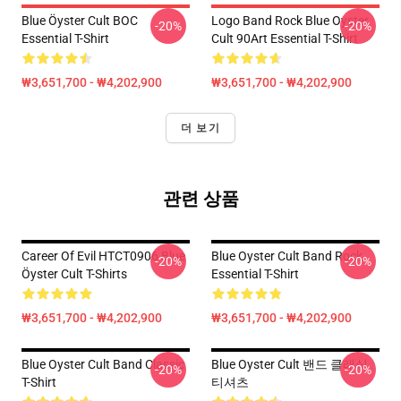
Blue Öyster Cult BOC
Logo Band Rock Blue Oyster
-20%
-20%
Essential T-Shirt
Cult 90Art Essential T-Shirt
₩3,651,700 - ₩4,202,900
₩3,651,700 - ₩4,202,900
더 보기
관련 상품
Career Of Evil HTCT0906 Blue
Blue Oyster Cult Band Rock
-20%
-20%
Öyster Cult T-Shirts
Essential T-Shirt
₩3,651,700 - ₩4,202,900
₩3,651,700 - ₩4,202,900
Blue Oyster Cult Band Classic
Blue Oyster Cult 밴드 클래식
-20%
-20%
T-Shirt
티셔츠