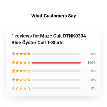
What Customers Say
1 reviews for Maze Cult DTNK0304
Blue Öyster Cult T-Shirts
★★★★★
0%
★★★★☆
100%
★★★☆☆
0%
★★☆☆☆
0%
★☆☆☆☆
0%