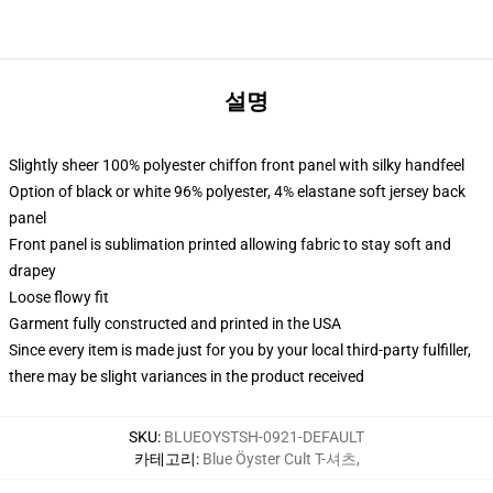
설명
Slightly sheer 100% polyester chiffon front panel with silky handfeel
Option of black or white 96% polyester, 4% elastane soft jersey back
panel
Front panel is sublimation printed allowing fabric to stay soft and
drapey
Loose flowy fit
Garment fully constructed and printed in the USA
Since every item is made just for you by your local third-party fulfiller,
there may be slight variances in the product received
SKU
:
BLUEOYSTSH-0921-DEFAULT
카테고리
:
Blue Öyster Cult T-셔츠
,