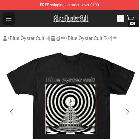
FREE
shipping on orders over $100
Blue Öyster Cult Store - Official Blue Öyster Cult Mercha
Open menu
홈
/
Blue Öyster Cult 제품정보
/
Blue Öyster Cult T-셔츠