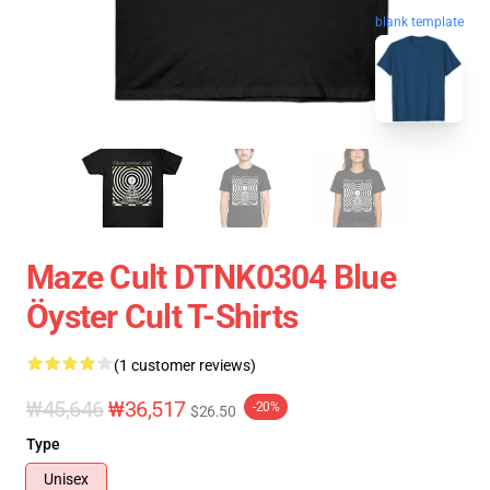
blank template
Maze Cult DTNK0304 Blue
Öyster Cult T-Shirts
(1 customer reviews)
₩45,646
₩36,517
-20%
$26.50
Type
Unisex