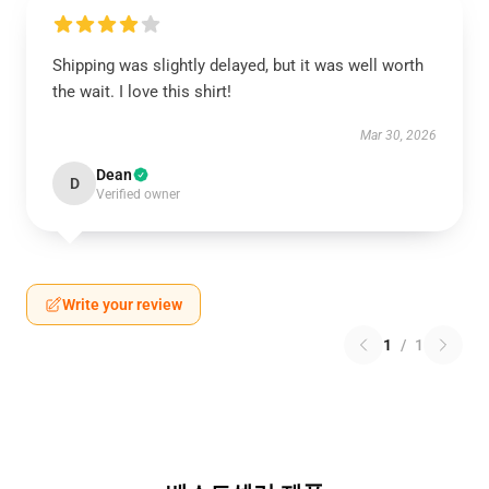
Shipping was slightly delayed, but it was well worth
the wait. I love this shirt!
Mar 30, 2026
Dean
D
Verified owner
Write your review
1
/
1