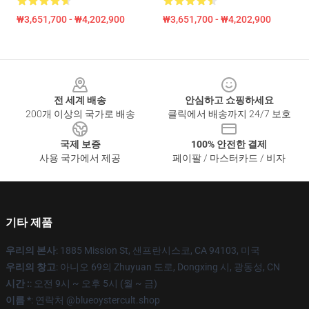
₩3,651,700 - ₩4,202,900
₩3,651,700 - ₩4,202,900
Footer
전 세계 배송
안심하고 쇼핑하세요
200개 이상의 국가로 배송
클릭에서 배송까지 24/7 보호
국제 보증
100% 안전한 결제
사용 국가에서 제공
페이팔 / 마스터카드 / 비자
기타 제품
우리의 본사
: 1885 Mission St, 샌프란시스코, CA 94103, 미국
우리의 창고
: 아니오 69의 Zhuyuan 도로, Dongxing 시, 광동성, CN
시간 :
: 오전 9시 ~ 오후 5시 (월 ~ 금)
이름 *
: 연락처 @blueoystercult.shop