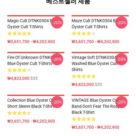
베스트셀러 제품
Magic Cult DTNK0304 Blue
Maze Cult DTNK0304 Blue
-20%
-20%
Öyster Cult T-Shirts
Öyster Cult T-Shirts
₩3,651,700 - ₩4,202,900
₩3,651,700 - ₩4,202,900
Fire Of Unknown DTNK0304
Vintage Soft DTNK0304
-20%
-20%
Blue Öyster Cult T-Shirts
Washed Blue Öyster Cult T-
Shirts
₩4,823,000
$35
₩4,823,000
$35
Collection Blue Oyster Cult
VINTAGE Blue Oyster Cult
-20%
-20%
Short Sleeve Black T-Shirt
Band Don't Fear The Roaper
Black T-Shirt
₩3,651,700 - ₩4,202,900
₩3,651,700 - ₩4,202,900