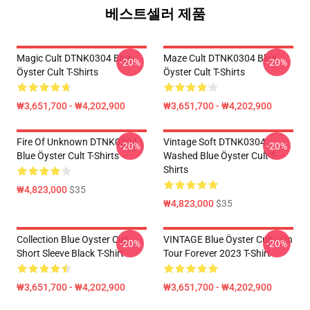
베스트셀러 제품
Magic Cult DTNK0304 Blue
Maze Cult DTNK0304 Blue
-20%
-20%
Öyster Cult T-Shirts
Öyster Cult T-Shirts
₩3,651,700 - ₩4,202,900
₩3,651,700 - ₩4,202,900
Fire Of Unknown DTNK0304
Vintage Soft DTNK0304
-20%
-20%
Blue Öyster Cult T-Shirts
Washed Blue Öyster Cult T-
Shirts
₩4,823,000
$35
₩4,823,000
$35
Collection Blue Oyster Cult
VINTAGE Blue Öyster Cult - On
-20%
-20%
Short Sleeve Black T-Shirt
Tour Forever 2023 T-Shirt
₩3,651,700 - ₩4,202,900
₩3,651,700 - ₩4,202,900