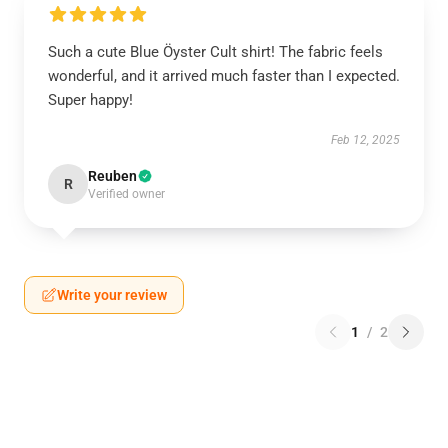
Such a cute Blue Öyster Cult shirt! The fabric feels
wonderful, and it arrived much faster than I expected.
Super happy!
Feb 12, 2025
Reuben
R
Verified owner
Write your review
1
/
2