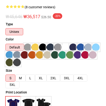
(8 customer reviews)
₩45,646
₩36,517
-20%
$26.50
Type
Unisex
Color
Default
Size
S
M
L
XL
2XL
3XL
4XL
5XL
Print Location