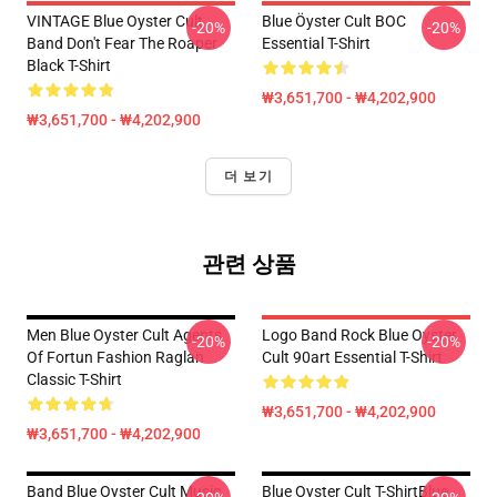
VINTAGE Blue Oyster Cult
Blue Öyster Cult BOC
-20%
-20%
Band Don't Fear The Roaper
Essential T-Shirt
Black T-Shirt
₩3,651,700 - ₩4,202,900
₩3,651,700 - ₩4,202,900
더 보기
관련 상품
Men Blue Oyster Cult Agents
Logo Band Rock Blue Oyster
-20%
-20%
Of Fortun Fashion Raglan
Cult 90art Essential T-Shirt
Classic T-Shirt
₩3,651,700 - ₩4,202,900
₩3,651,700 - ₩4,202,900
Band Blue Oyster Cult Music
Blue Oyster Cult T-ShirtBlue