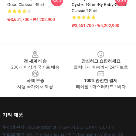
-20%
-20%
Good Classic T-Shirt
Oyster T-Shirt-By Baby-Ghost-
Classic T-Shirt
₩3,651,700 - ₩4,202,900
₩3,651,700 - ₩4,202,900
Footer
전 세계 배송
안심하고 쇼핑하세요
200개 이상의 국가로 배송
클릭에서 배송까지 24/7 보호
국제 보증
100% 안전한 결제
사용 국가에서 제공
페이팔 / 마스터카드 / 비자
기타 제품
우리의 본사
: 1885 Mission St, 샌프란시스코, CA 94103, 미국
우리의 창고
: 아니오 69의 Zhuyuan 도로, Dongxing 시, 광동성, CN