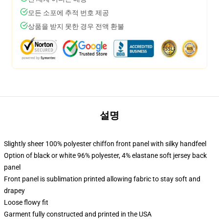
모든 소포에 추적 번호 제공
상품을 받지 못한 경우 전액 환불
설명
Slightly sheer 100% polyester chiffon front panel with silky handfeel
Option of black or white 96% polyester, 4% elastane soft jersey back
panel
Front panel is sublimation printed allowing fabric to stay soft and
drapey
Loose flowy fit
Garment fully constructed and printed in the USA