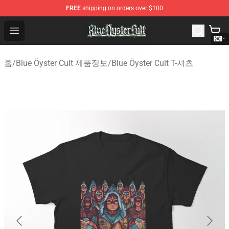
FREE
shipping on orders over $100
Blue Öyster Cult Store - Official Blue Öyster Cult Mercha
Open menu
홈
/
Blue Öyster Cult 제품정보
/
Blue Öyster Cult T-셔츠