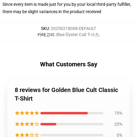
Since every item is made just for you by your local third-party fulfiller,
there may be slight variances in the product received
SKU
:
20250218008-DEFAULT
카테고리
:
Blue Öyster Cult T-셔츠
,
What Customers Say
8 reviews for Golden Blue Cult Classic
T-Shirt
★★★★★
75%
★★★★☆
25%
★★★☆☆
0%