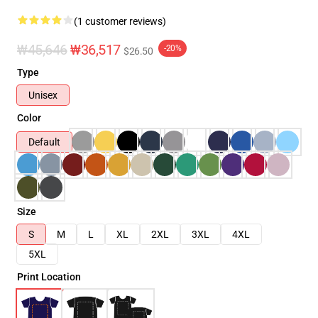
(1 customer reviews)
₩45,646
₩36,517
-20%
$26.50
Type
Unisex
Color
Default
Size
S
M
L
XL
2XL
3XL
4XL
5XL
Print Location