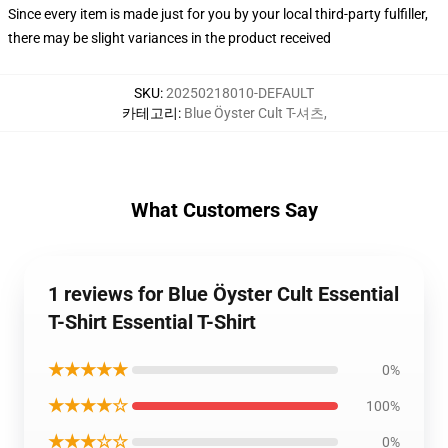
Since every item is made just for you by your local third-party fulfiller,
there may be slight variances in the product received
SKU
:
20250218010-DEFAULT
카테고리
:
Blue Öyster Cult T-셔츠
,
What Customers Say
1 reviews for Blue Öyster Cult Essential
T-Shirt Essential T-Shirt
★★★★★
0%
★★★★☆
100%
★★★☆☆
0%