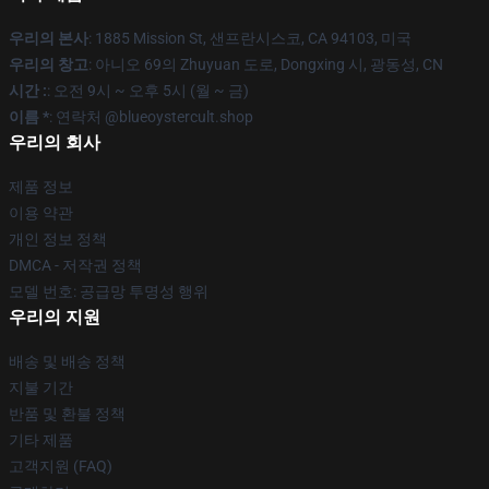
우리의 본사
: 1885 Mission St, 샌프란시스코, CA 94103, 미국
우리의 창고
: 아니오 69의 Zhuyuan 도로, Dongxing 시, 광동성, CN
시간 :
: 오전 9시 ~ 오후 5시 (월 ~ 금)
이름 *
: 연락처 @blueoystercult.shop
우리의 회사
제품 정보
이용 약관
개인 정보 정책
DMCA - 저작권 정책
모델 번호: 공급망 투명성 행위
우리의 지원
배송 및 배송 정책
지불 기간
반품 및 환불 정책
기타 제품
고객지원 (FAQ)