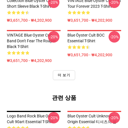
Collection Blue Oyster Cult
VINTAGE Blue Öyster Cult - On
-20%
-20%
Short Sleeve Black T-Shirt
Tour Forever 2023 T-Shirt
₩3,651,700 - ₩4,202,900
₩3,651,700 - ₩4,202,900
VINTAGE Blue Oyster Cult
Blue Öyster Cult BOC
-20%
-20%
Band Don't Fear The Roaper
Essential T-Shirt
Black T-Shirt
₩3,651,700 - ₩4,202,900
₩3,651,700 - ₩4,202,900
더 보기
관련 상품
Logo Band Rock Blue Oyster
Blue Oyster Cult Unknown
-20%
-20%
Cult 90art Essential T-Shirt
Origin Essential 티셔츠의 불