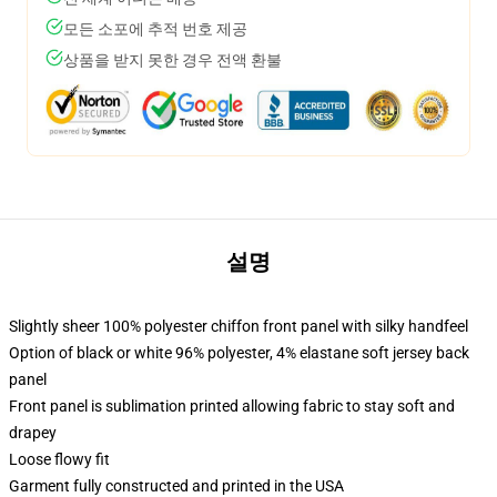
모든 소포에 추적 번호 제공
상품을 받지 못한 경우 전액 환불
설명
Slightly sheer 100% polyester chiffon front panel with silky handfeel
Option of black or white 96% polyester, 4% elastane soft jersey back
panel
Front panel is sublimation printed allowing fabric to stay soft and
drapey
Loose flowy fit
Garment fully constructed and printed in the USA