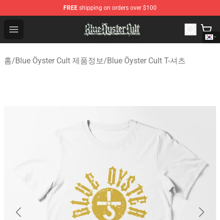
FREE
shipping on orders over $100
Blue Öyster Cult Store - Official Blue Öyster Cult Mercha
Open menu
홈
/
Blue Öyster Cult 제품정보
/
Blue Öyster Cult T-셔츠