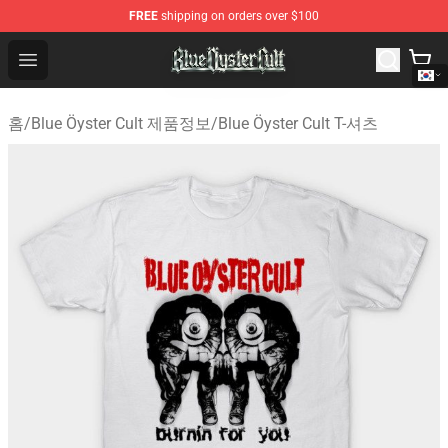
FREE
shipping on orders over $100
Blue Öyster Cult Store - Official Blue Öyster Cult Mercha
Open menu
홈
/
Blue Öyster Cult 제품정보
/
Blue Öyster Cult T-셔츠