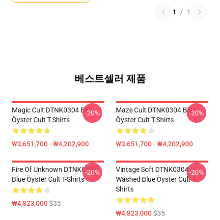
1
/
1
베스트셀러 제품
Magic Cult DTNK0304 Blue
Maze Cult DTNK0304 Blue
-20%
-20%
Öyster Cult T-Shirts
Öyster Cult T-Shirts
₩3,651,700 - ₩4,202,900
₩3,651,700 - ₩4,202,900
Fire Of Unknown DTNK0304
Vintage Soft DTNK0304
-20%
-20%
Blue Öyster Cult T-Shirts
Washed Blue Öyster Cult T-
Shirts
₩4,823,000
$35
₩4,823,000
$35