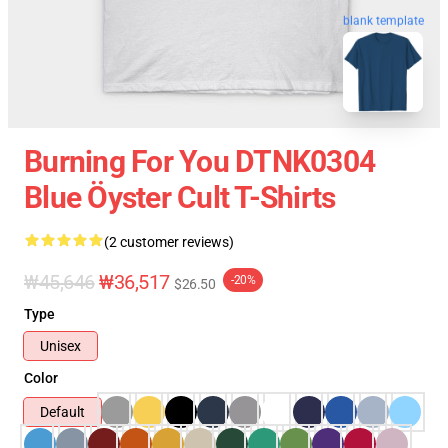
blank template
Burning For You DTNK0304
Blue Öyster Cult T-Shirts
(2 customer reviews)
₩45,646
₩36,517
-20%
$26.50
Type
Unisex
Color
Default