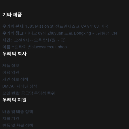
기타 제품
우리의 본사
: 1885 Mission St, 샌프란시스코, CA 94103, 미국
우리의 창고
: 아니오 69의 Zhuyuan 도로, Dongxing 시, 광동성, CN
시간 :
: 오전 9시 ~ 오후 5시 (월 ~ 금)
이름 *
: 연락처 @blueoystercult.shop
우리의 회사
제품 정보
이용 약관
개인 정보 정책
DMCA - 저작권 정책
모델 번호: 공급망 투명성 행위
우리의 지원
배송 및 배송 정책
지불 기간
반품 및 환불 정책