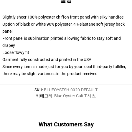
설명
Slightly sheer 100% polyester chiffon front panel with silky handfeel
Option of black or white 96% polyester, 4% elastane soft jersey back
panel
Front panel is sublimation printed allowing fabric to stay soft and
drapey
Loose flowy fit
Garment fully constructed and printed in the USA
Since every item is made just for you by your local third-party fulfiller,
there may be slight variances in the product received
SKU
:
BLUEOYSTSH-0920-DEFAULT
카테고리
:
Blue Öyster Cult T-셔츠
,
What Customers Say