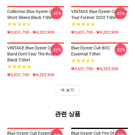
Collection Blue Oyster Cult
VINTAGE Blue Öyster Cult - On
-20%
-20%
Short Sleeve Black T-Shirt
Tour Forever 2023 T-Shirt
₩3,651,700 - ₩4,202,900
₩3,651,700 - ₩4,202,900
VINTAGE Blue Oyster Cult
Blue Öyster Cult BOC
-20%
-20%
Band Don't Fear The Roaper
Essential T-Shirt
Black T-Shirt
₩3,651,700 - ₩4,202,900
₩3,651,700 - ₩4,202,900
더 보기
관련 상품
Blue Oyster Cult Essential T-
Blue Oyster Cult Fire Of