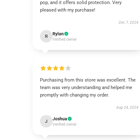
pop, and it offers solid protection. Very
pleased with my purchase!
Dec 7, 2024
Rylan
R
Verified owner
Purchasing from this store was excellent. The
team was very understanding and helped me
promptly with changing my order.
Aug 24, 2024
Joshua
J
Verified owner