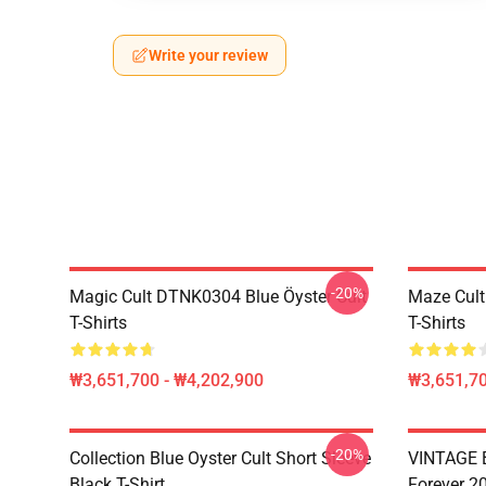
Write your review
-20%
Magic Cult DTNK0304 Blue Öyster Cult
Maze Cult
T-Shirts
T-Shirts
₩3,651,700 - ₩4,202,900
₩3,651,70
-20%
Collection Blue Oyster Cult Short Sleeve
VINTAGE B
Black T-Shirt
Forever 20