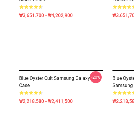
₩3,651,700 - ₩4,202,900
₩3,651,70
-20%
Blue Oyster Cult Samsung Galaxy Soft
Blue Oyste
Case
Samsung 
₩2,218,580 - ₩2,411,500
₩2,218,58