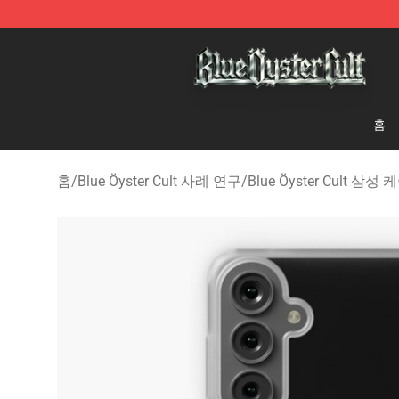
Blue Öyster Cult Store - Official Blue Öyster Cult Merc
홈
홈
/
Blue Öyster Cult 사례 연구
/
Blue Öyster Cult 삼성