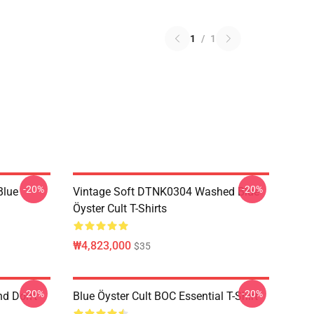
1
/
1
-20%
-20%
Blue
Vintage Soft DTNK0304 Washed Blue
Öyster Cult T-Shirts
₩4,823,000
$35
-20%
-20%
nd Don't
Blue Öyster Cult BOC Essential T-Shirt