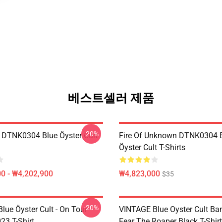
베스트셀러 제품
-20%
 DTNK0304 Blue Öyster Cult
Fire Of Unknown DTNK0304 
Öyster Cult T-Shirts
0 - ₩4,202,900
₩4,823,000
$35
-20%
lue Öyster Cult - On Tour
VINTAGE Blue Oyster Cult Ba
23 T-Shirt
Fear The Roaper Black T-Shirt