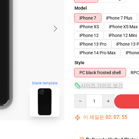
Model
iPhone 7
iPhone 7 Plus
iPhone XS
iPhone XS Max
iPhone 12
iPhone 12 Mini
iPhone 13 Pro
iPhone 13 
iPhone 14 Pro Max
iPhone
Style
PC black frosted shell
RPC 
blank template
사이즈 가이드 보기
Quantity
이 세일은
02
:
07
:
54