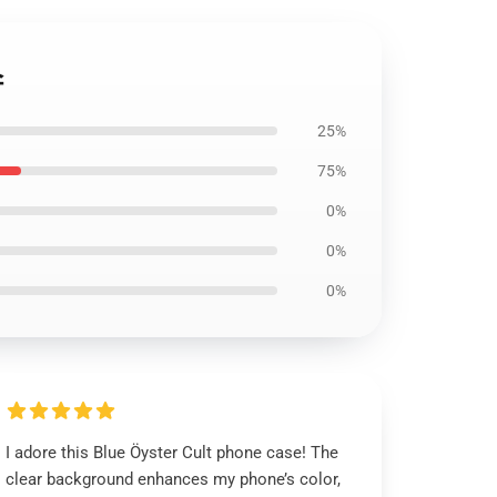
스
25%
75%
0%
0%
0%
I adore this Blue Öyster Cult phone case! The
clear background enhances my phone’s color,