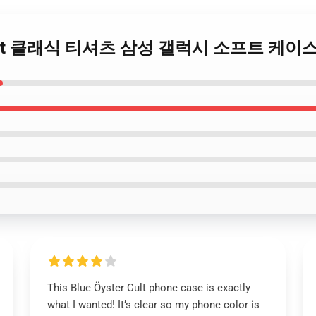
ster Cult 클래식 티셔츠 삼성 갤럭시 소프트 케이
This Blue Öyster Cult phone case is exactly
what I wanted! It’s clear so my phone color is