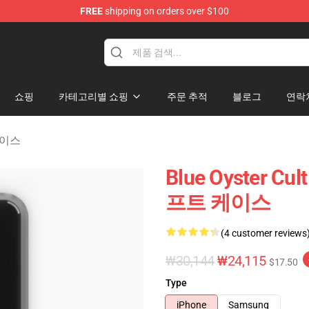
FREE
shipping on orders over $100
handise Shop
쇼핑
카테고리별 쇼핑
주문 추적
블로그
연락
 케이스
Blue Oyster
프트 케이스
(4 customer reviews
₩30,144
₩24,115
$17.50
Type
iPhone
Samsung