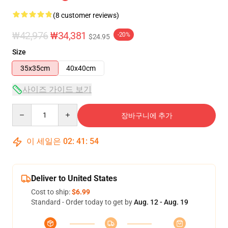
(8 customer reviews)
₩42,976
₩34,381
-20%
$24.95
Size
35x35cm
40x40cm
사이즈 가이드 보기
Quantity
장바구니에 추가
이 세일은
02
:
41
:
53
Deliver to United States
Cost to ship:
$6.99
Standard - Order today to get by
Aug. 12 - Aug. 19