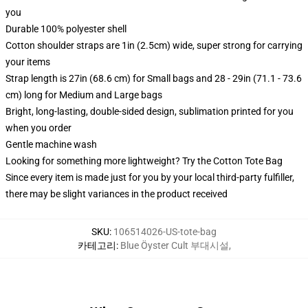
you
Durable 100% polyester shell
Cotton shoulder straps are 1in (2.5cm) wide, super strong for carrying
your items
Strap length is 27in (68.6 cm) for Small bags and 28 - 29in (71.1 - 73.6
cm) long for Medium and Large bags
Bright, long-lasting, double-sided design, sublimation printed for you
when you order
Gentle machine wash
Looking for something more lightweight? Try the Cotton Tote Bag
Since every item is made just for you by your local third-party fulfiller,
there may be slight variances in the product received
SKU
:
106514026-US-tote-bag
카테고리
:
Blue Öyster Cult 부대시설
,