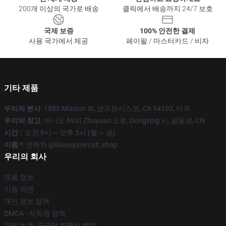
200개 이상의 국가로 배송
클릭에서 배송까지 24/7 보호
국제 보증
100% 안전한 결제
사용 국가에서 제공
페이팔 / 마스터카드 / 비자
기타 제품
우리의 본사
: 1885 Mission St, 샌프란시스코, CA 94103, 미국
우리의 창고
: 아니오 69의 Zhuyuan 도로, Dongxing 시, 광동성, CN
시간 :
: 오전 9시 ~ 오후 5시 (월 ~ 금)
이름 *
: 연락처 @blueoystercult.shop
우리의 회사
제품 정보
이용 약관
개인 정보 정책
DMCA - 저작권 정책
모델 번호: 공급망 투명성 행위