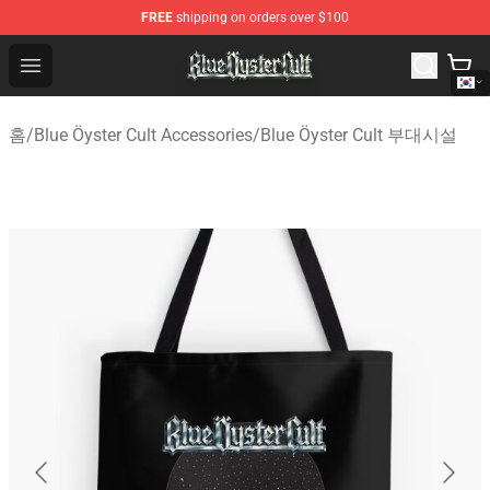
FREE
shipping on orders over $100
Blue Öyster Cult Store - Official Blue Öyster Cult Mercha
Open menu
홈
/
Blue Öyster Cult Accessories
/
Blue Öyster Cult 부대시설