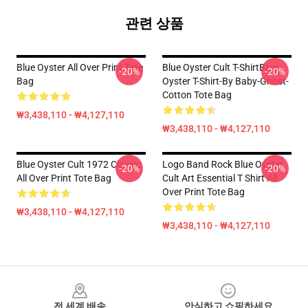
관련 상품
Blue Oyster All Over Print Tote
Blue Oyster Cult T-ShirtBlue
-20%
-20%
Bag
Oyster T-Shirt-By Baby-Ghost-
Cotton Tote Bag
₩3,438,110 - ₩4,127,110
₩3,438,110 - ₩4,127,110
Blue Oyster Cult 1972 Classic
Logo Band Rock Blue Oyster
-20%
-20%
All Over Print Tote Bag
Cult Art Essential T Shirt All
Over Print Tote Bag
₩3,438,110 - ₩4,127,110
₩3,438,110 - ₩4,127,110
Footer
전 세계 배송
안심하고 쇼핑하세요