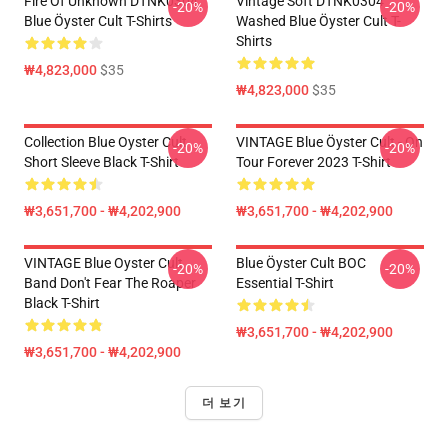
Fire Of Unknown DTNK0304
Vintage Soft DTNK0304
-20%
-20%
Blue Öyster Cult T-Shirts
Washed Blue Öyster Cult T-
Shirts
₩4,823,000
$35
₩4,823,000
$35
Collection Blue Oyster Cult
VINTAGE Blue Öyster Cult - On
-20%
-20%
Short Sleeve Black T-Shirt
Tour Forever 2023 T-Shirt
₩3,651,700 - ₩4,202,900
₩3,651,700 - ₩4,202,900
VINTAGE Blue Oyster Cult
Blue Öyster Cult BOC
-20%
-20%
Band Don't Fear The Roaper
Essential T-Shirt
Black T-Shirt
₩3,651,700 - ₩4,202,900
₩3,651,700 - ₩4,202,900
더 보기