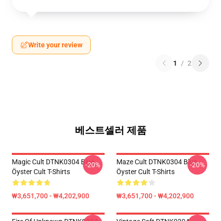
Write your review
1
/
2
베스트셀러 제품
Magic Cult DTNK0304 Blue
Maze Cult DTNK0304 Blue
-20%
-20%
Öyster Cult T-Shirts
Öyster Cult T-Shirts
₩3,651,700 - ₩4,202,900
₩3,651,700 - ₩4,202,900