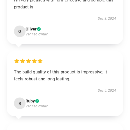
I’m very pleased with how effective and durable this
product is.
Dec 8, 2024
Oliver
O
Verified owner
The build quality of this product is impressive; it
feels robust and long-lasting.
Dec 5, 2024
Ruby
R
Verified owner