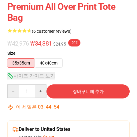
Premium All Over Print Tote
Bag
(6 customer reviews)
₩42,976
₩34,381
-20%
$24.95
Size
35x35cm
40x40cm
사이즈 가이드 보기
Quantity
장바구니에 추가
이 세일은
03
:
44
:
54
Deliver to United States