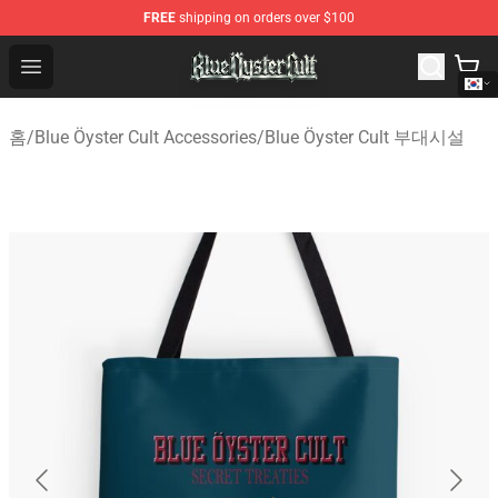
FREE
shipping on orders over $100
Blue Öyster Cult Store - Official Blue Öyster Cult Mercha
Open menu
홈
/
Blue Öyster Cult Accessories
/
Blue Öyster Cult 부대시설