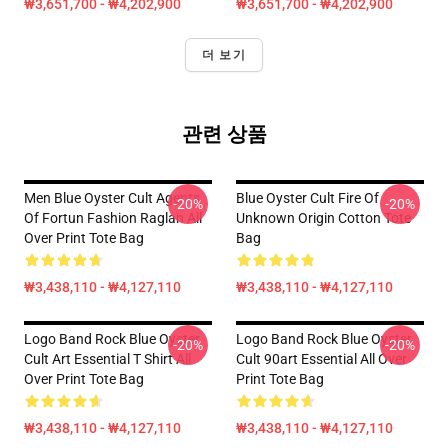
₩3,651,700 - ₩4,202,900
₩3,651,700 - ₩4,202,900
더 보기
관련 상품
Men Blue Oyster Cult Agents
Blue Oyster Cult Fire Of
-20%
-20%
Of Fortun Fashion Raglan All
Unknown Origin Cotton Tote
Over Print Tote Bag
Bag
₩3,438,110 - ₩4,127,110
₩3,438,110 - ₩4,127,110
Logo Band Rock Blue Oyster
Logo Band Rock Blue Oyster
-20%
-20%
Cult Art Essential T Shirt All
Cult 90art Essential All Over
Over Print Tote Bag
Print Tote Bag
₩3,438,110 - ₩4,127,110
₩3,438,110 - ₩4,127,110