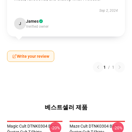
Sep 2, 2024
James
J
Verified owner
Write your review
1
/
1
베스트셀러 제품
Magic Cult DTNK0304 Blue
Maze Cult DTNK0304 Blue
-20%
-20%