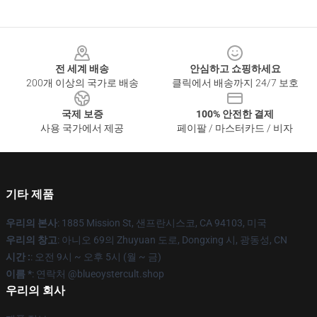
Footer
전 세계 배송
안심하고 쇼핑하세요
200개 이상의 국가로 배송
클릭에서 배송까지 24/7 보호
국제 보증
100% 안전한 결제
사용 국가에서 제공
페이팔 / 마스터카드 / 비자
기타 제품
우리의 본사
: 1885 Mission St, 샌프란시스코, CA 94103, 미국
우리의 창고
: 아니오 69의 Zhuyuan 도로, Dongxing 시, 광동성, CN
시간 :
: 오전 9시 ~ 오후 5시 (월 ~ 금)
이름 *
: 연락처 @blueoystercult.shop
우리의 회사