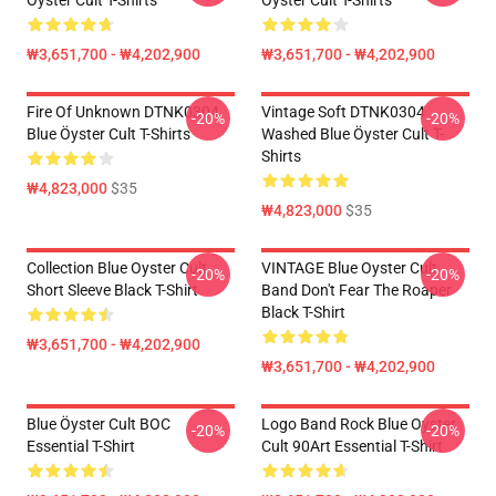
Öyster Cult T-Shirts
Öyster Cult T-Shirts
₩3,651,700 - ₩4,202,900
₩3,651,700 - ₩4,202,900
Fire Of Unknown DTNK0304
Vintage Soft DTNK0304
-20%
-20%
Blue Öyster Cult T-Shirts
Washed Blue Öyster Cult T-
Shirts
₩4,823,000
$35
₩4,823,000
$35
Collection Blue Oyster Cult
VINTAGE Blue Oyster Cult
-20%
-20%
Short Sleeve Black T-Shirt
Band Don't Fear The Roaper
Black T-Shirt
₩3,651,700 - ₩4,202,900
₩3,651,700 - ₩4,202,900
Blue Öyster Cult BOC
Logo Band Rock Blue Oyster
-20%
-20%
Essential T-Shirt
Cult 90Art Essential T-Shirt