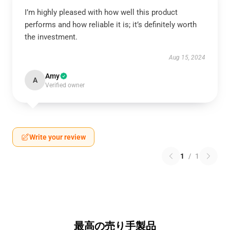
I’m highly pleased with how well this product
performs and how reliable it is; it’s definitely worth
the investment.
Aug 15, 2024
Amy
A
Verified owner
Write your review
1
/
1
最高の売り手製品