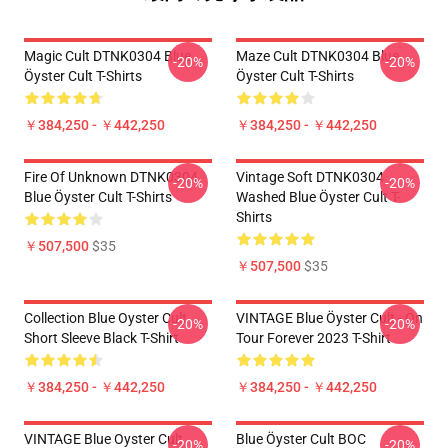
Magic Cult DTNK0304 Blue
Maze Cult DTNK0304 Blue
-20%
-20%
Öyster Cult T-Shirts
Öyster Cult T-Shirts
￥384,250 - ￥442,250
￥384,250 - ￥442,250
Fire Of Unknown DTNK0304
Vintage Soft DTNK0304
-20%
-20%
Blue Öyster Cult T-Shirts
Washed Blue Öyster Cult T-
Shirts
￥507,500
$35
￥507,500
$35
Collection Blue Oyster Cult
VINTAGE Blue Öyster Cult - On
-20%
-20%
Short Sleeve Black T-Shirt
Tour Forever 2023 T-Shirt
￥384,250 - ￥442,250
￥384,250 - ￥442,250
VINTAGE Blue Oyster Cult
Blue Öyster Cult BOC
-20%
-20%