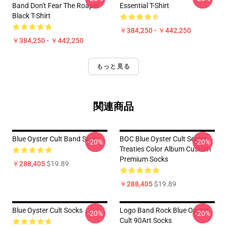
Band Don't Fear The Roaper
Essential T-Shirt
Black T-Shirt
￥384,250 - ￥442,250
￥384,250 - ￥442,250
もっと見る
関連商品
Blue Oyster Cult Band Socks
BOC Blue Oyster Cult Secret
-20%
-20%
Treaties Color Album Custom
Premium Socks
￥288,405
$19.89
￥288,405
$19.89
Blue Oyster Cult Socks
Logo Band Rock Blue Oyster
-20%
-20%
Cult 90Art Socks