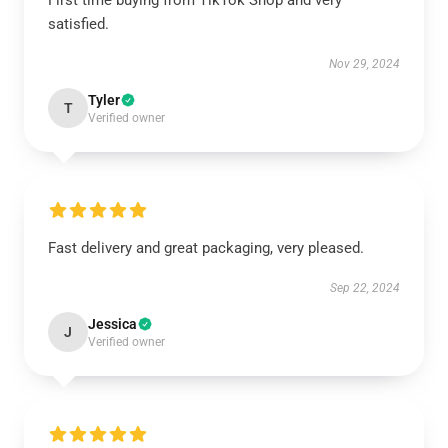
First time buying from TikTok Shop and very
satisfied.
Nov 29, 2024
Tyler
T
Verified owner
Fast delivery and great packaging, very pleased.
Sep 22, 2024
Jessica
J
Verified owner