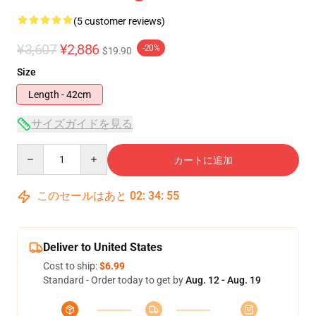
(5 customer reviews)
¥3,607
¥2,886
-20%
$19.90
Size
Length - 42cm
サイズガイドを見る
Quantity
カートに追加
このセールはあと
02
:
34
:
54
Deliver to United States
Cost to ship:
$6.99
Standard - Order today to get by
Aug. 12 - Aug. 19