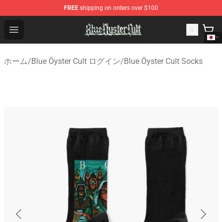
FREE
shipping on orders over $100
Blue Öyster Cult Store - Official Blue Öyster Cult Mercha
Open menu
ホーム
/
Blue Öyster Cult ログイン
/
Blue Öyster Cult Socks