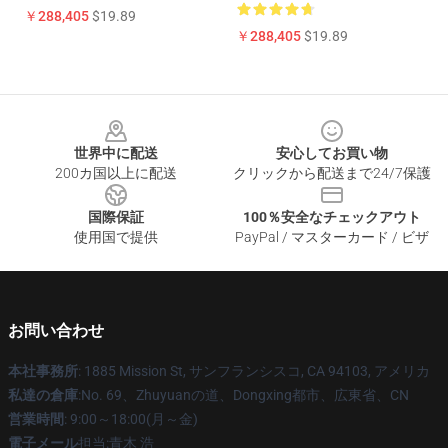
￥288,405
$19.89
￥288,405
$19.89
Footer
世界中に配送
安心してお買い物
200カ国以上に配送
クリックから配送まで24/7保護
国際保証
100％安全なチェックアウト
使用国で提供
PayPal / マスターカード / ビザ
お問い合わせ
本社事務所
: 1885 Mission St, サンフランシスコ, CA 94103, アメリカ
私達の倉庫
:No. 69、Zhuyuanの道、Dongxing都市、広東省、CN
営業時間
: 9:00～18:00(月～金)
電子メール
担当:青木 浩