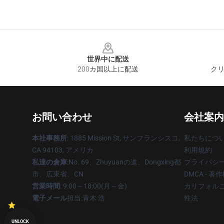
Footer
世界中に配送
200カ国以上に配送
クリ
お問い合わせ
会社案内
本社事務所
: 1885 Mission St, サンフランシスコ,
私たちにつ
CA 94103, アメリカ
利用規約
私達の倉庫
:No. 69、Zhuyuanの道、Dongxing都
プライバシ
市、広東省、CN
DMCA - 
営業時間
: 9:00～18:00(月～金)
カリフォルニ
電子メール
担当:青木 浩
性法
UNLOCK