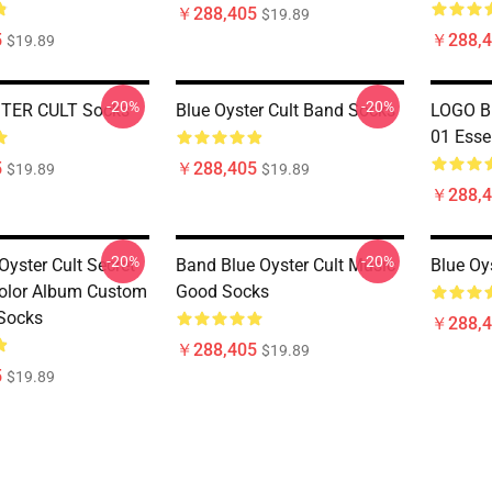
￥288,405
$19.89
5
￥288,4
$19.89
-20%
-20%
TER CULT Socks
Blue Oyster Cult Band Socks
LOGO B
01 Essen
5
￥288,405
$19.89
$19.89
￥288,4
-20%
-20%
Oyster Cult Secret
Band Blue Oyster Cult Music
Blue Oy
Color Album Custom
Good Socks
Socks
￥288,4
￥288,405
$19.89
5
$19.89