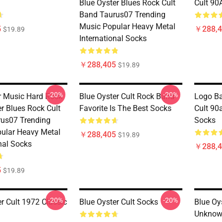
Blue Oyster Blues Rock Cult
Cult 90
Band Taurus07 Trending
Music Popular Heavy Metal
5
￥288,4
$19.89
International Socks
￥288,405
$19.89
-20%
-20%
er Music Hard Rock
Blue Oyster Cult Rock Band
Logo Ba
r Blues Rock Cult
Favorite Is The Best Socks
Cult 90a
us07 Trending
Socks
ular Heavy Metal
￥288,405
$19.89
nal Socks
￥288,4
5
$19.89
-20%
-20%
r Cult 1972 Classic
Blue Oyster Cult Socks
Blue Oys
Unknown