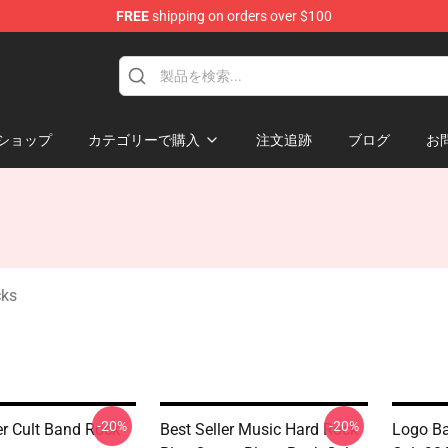
FREE
shipping on orders over $100
handise Shop
ショップ
カテゴリーで購入
注文追跡
ブログ
お
cks
-20%
-20%
er Cult Band Rock
Best Seller Music Hard Rock
Logo Ba