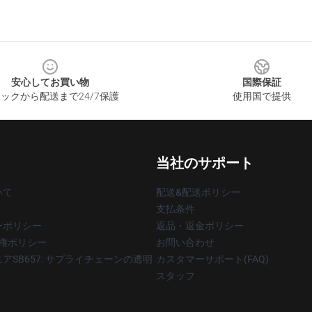
安心してお買い物
国際保証
ックから配送まで24/7保護
使用国で提供
当社のサポート
いて
配送&配送ポリシー
支払条件
ーポリシー
返品・返金ポリシー
著作権ポリシー
お問い合わせ
アSB657: サプライチェーンの透明
カスタマーサポート(FAQ)
スタッフ