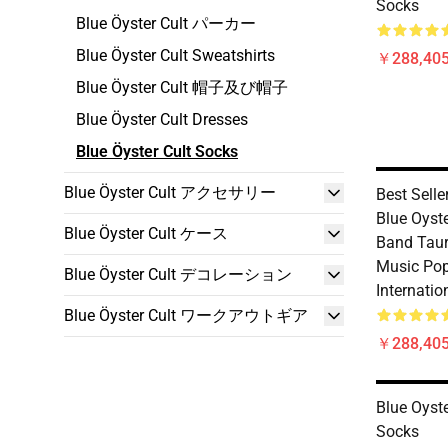
Socks
Blue Öyster Cult パーカー
Blue Öyster Cult Sweatshirts
￥288,40
Blue Öyster Cult 帽子及び帽子
Blue Öyster Cult Dresses
Blue Öyster Cult Socks
Blue Öyster Cult アクセサリー
Best Sell
Blue Oyste
Blue Öyster Cult ケース
Band Taur
Music Pop
Blue Öyster Cult デコレーション
Internatio
Blue Öyster Cult ワークアウトギア
￥288,40
Blue Oyste
Socks