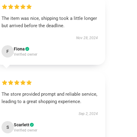
The item was nice, shipping took a little longer
but arrived before the deadline.
Nov 28, 2024
Fiona
F
Verified owner
The store provided prompt and reliable service,
leading to a great shopping experience.
Sep 2, 2024
Scarlett
S
Verified owner