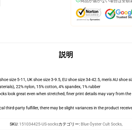
商品が届かない場合は全額
説明
shoe size 5-11, UK shoe size 3-9.5, EU shoe size 34-42.5, men's AU shoe s
terials), 22% nylon, 15% cotton, 4% spandex, 1% rubber
socks look great even when stretched; finer print details may vary from th
al third-party fulfiller, there may be slight variances in the product receiv
SKU
:
151034425-US-socks
カテゴリー
:
Blue Öyster Cult Socks
,