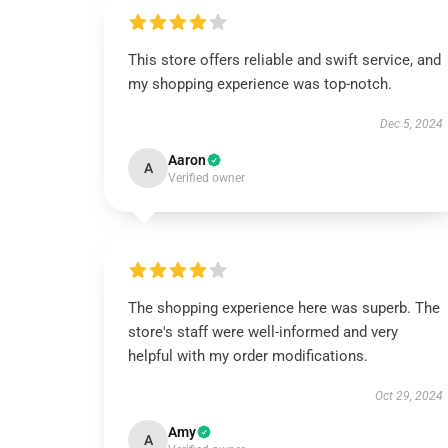
This store offers reliable and swift service, and
my shopping experience was top-notch.
Dec 5, 2024
Aaron
A
Verified owner
The shopping experience here was superb. The
store's staff were well-informed and very
helpful with my order modifications.
Oct 29, 2024
Amy
A