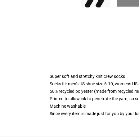
Super soft and stretchy knit crew socks
Socks fit: men's US shoe size 6-10, women's US 
58% recycled polyester (made from recycled ma
Printed to allow ink to penetrate the yarn, so 
Machine washable
Since every item is made just for you by your loc