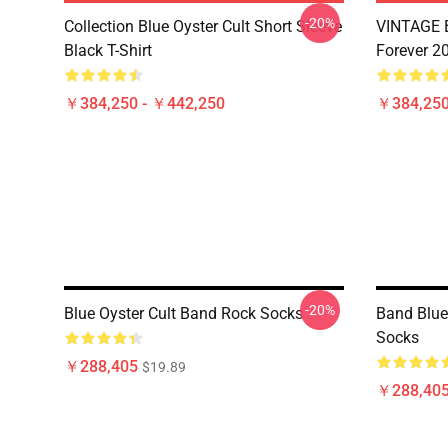
-20%
Collection Blue Oyster Cult Short Sleeve
VINTAGE B
Black T-Shirt
Forever 20
￥384,250 - ￥442,250
￥384,250
-20%
Blue Oyster Cult Band Rock Socks
Band Blue
Socks
￥288,405
$19.89
￥288,40