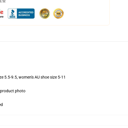
返金
ize 5.5-9.5, women's AU shoe size 5-11
e product photo
ed