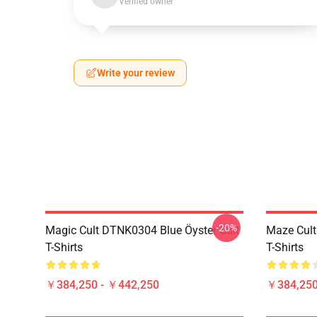
Verified owner
Write your review
-20%
Magic Cult DTNK0304 Blue Öyster Cult
Maze Cult
T-Shirts
T-Shirts
￥384,250 - ￥442,250
￥384,250