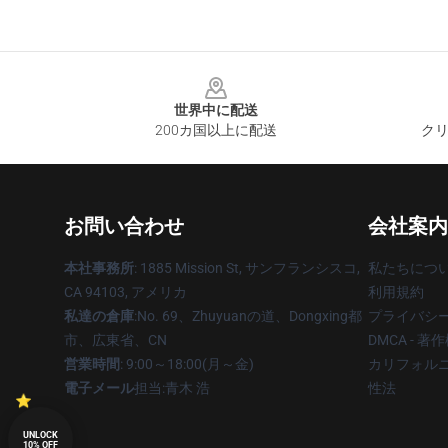
Footer
世界中に配送
200カ国以上に配送
クリ
お問い合わせ
会社案内
本社事務所
: 1885 Mission St, サンフランシスコ,
私たちにつ
CA 94103, アメリカ
利用規約
私達の倉庫
:No. 69、Zhuyuanの道、Dongxing都
プライバシ
市、広東省、CN
DMCA - 
営業時間
: 9:00～18:00(月～金)
カリフォルニ
電子メール
担当:青木 浩
性法
UNLOCK
10% OFF