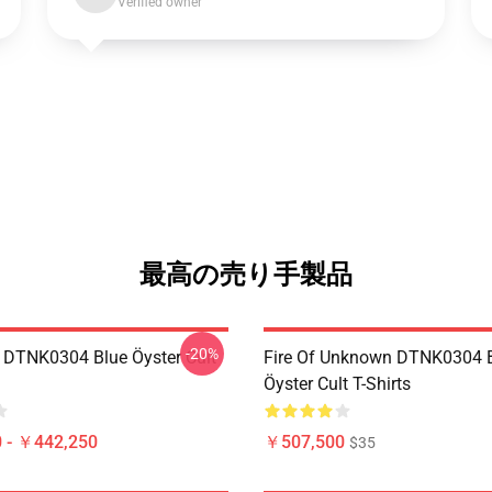
Verified owner
最高の売り手製品
-20%
 DTNK0304 Blue Öyster Cult
Fire Of Unknown DTNK0304 
Öyster Cult T-Shirts
 - ￥442,250
￥507,500
$35