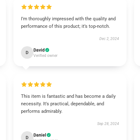
I’m thoroughly impressed with the quality and
performance of this product; it’s top-notch.
Dec 2, 2024
David
D
Verified owner
This item is fantastic and has become a daily
necessity. It's practical, dependable, and
performs admirably.
Sep 28, 2024
Daniel
D