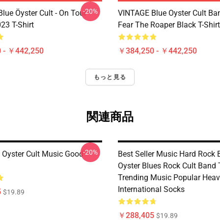
-20%
lue Öyster Cult - On Tour
VINTAGE Blue Oyster Cult Ba
23 T-Shirt
Fear The Roaper Black T-Shirt
 - ￥442,250
￥384,250 - ￥442,250
もっと見る
関連商品
-20%
 Oyster Cult Music Good
Best Seller Music Hard Rock 
Oyster Blues Rock Cult Band
Trending Music Popular Heav
International Socks
5
$19.89
￥288,405
$19.89