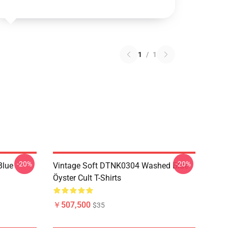
1
/
1
-20%
-20%
Blue
Vintage Soft DTNK0304 Washed Blue
Öyster Cult T-Shirts
￥507,500
$35