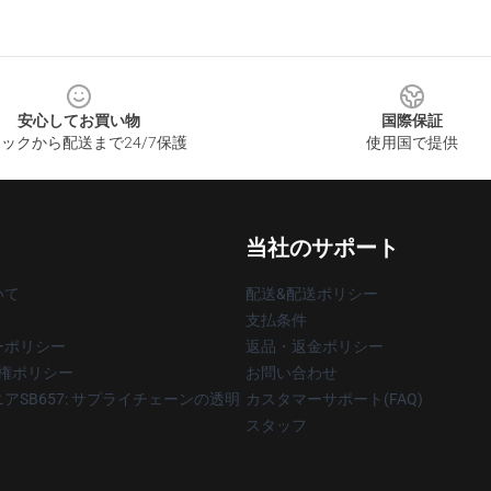
安心してお買い物
国際保証
ックから配送まで24/7保護
使用国で提供
当社のサポート
いて
配送&配送ポリシー
支払条件
ーポリシー
返品・返金ポリシー
著作権ポリシー
お問い合わせ
アSB657: サプライチェーンの透明
カスタマーサポート(FAQ)
スタッフ