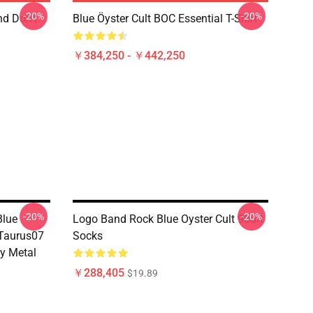
-20%
-20%
nd Don't
Blue Öyster Cult BOC Essential T-Shirt
￥384,250 - ￥442,250
-20%
-20%
Blue
Logo Band Rock Blue Oyster Cult 90art
 Taurus07
Socks
y Metal
￥288,405
$19.89