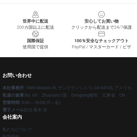
Footer
世界中に配送
安心してお買い物
200カ国以上に配送
クリックから配送まで24/7保護
国際保証
100％安全なチェックアウト
使用国で提供
PayPal / マスターカード / ビザ
お問い合わせ
本社事務所
: 1885 Mission St, サンフランシスコ, CA 94103, アメリカ
私達の倉庫
:No. 69、Zhuyuanの道、Dongxing都市、広東省、CN
営業時間
: 9:00～18:00(月～金)
電子メール
担当:青木 浩
会社案内
私たちについて
利用規約