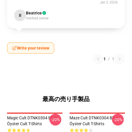
Jun 3, 2026
Beatrice
B
Verified owner
Write your review
1
/
1
最高の売り手製品
Magic Cult DTNK0304 Blue
Maze Cult DTNK0304 Blue
-20%
-20%
Öyster Cult T-Shirts
Öyster Cult T-Shirts