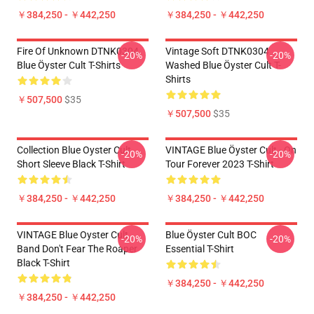
￥384,250 - ￥442,250
￥384,250 - ￥442,250
Fire Of Unknown DTNK0304
Vintage Soft DTNK0304
-20%
-20%
Blue Öyster Cult T-Shirts
Washed Blue Öyster Cult T-
Shirts
￥507,500
$35
￥507,500
$35
Collection Blue Oyster Cult
VINTAGE Blue Öyster Cult - On
-20%
-20%
Short Sleeve Black T-Shirt
Tour Forever 2023 T-Shirt
￥384,250 - ￥442,250
￥384,250 - ￥442,250
VINTAGE Blue Oyster Cult
Blue Öyster Cult BOC
-20%
-20%
Band Don't Fear The Roaper
Essential T-Shirt
Black T-Shirt
￥384,250 - ￥442,250
￥384,250 - ￥442,250