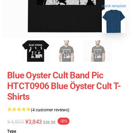
blank template
Blue Oyster Cult Band Pic
HTCT0906 Blue Öyster Cult T-
Shirts
(4 customer reviews)
¥4,803
¥3,843
-20%
$26.50
Type