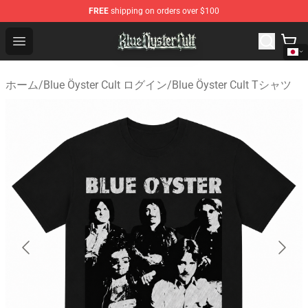
FREE
shipping on orders over $100
Blue Öyster Cult Store - Official Blue Öyster Cult Mercha
Open menu
ホーム
/
Blue Öyster Cult ログイン
/
Blue Öyster Cult Tシャツ