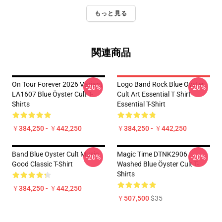
もっと見る
関連商品
On Tour Forever 2026 Variant
Logo Band Rock Blue Oyster
-20%
-20%
LA1607 Blue Öyster Cult T-
Cult Art Essential T Shirt
Shirts
Essential T-Shirt
￥384,250 - ￥442,250
￥384,250 - ￥442,250
Band Blue Oyster Cult Music
Magic Time DTNK2906
-20%
-20%
Good Classic T-Shirt
Washed Blue Öyster Cult T-
Shirts
￥384,250 - ￥442,250
￥507,500
$35