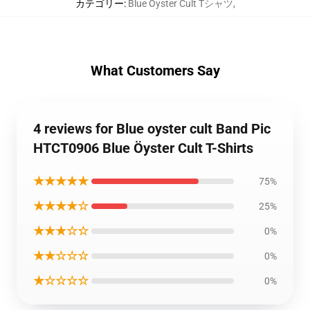
カテゴリー
:
Blue Öyster Cult Tシャツ
,
What Customers Say
4 reviews for Blue oyster cult Band Pic
HTCT0906 Blue Öyster Cult T-Shirts
★★★★★
75%
★★★★☆
25%
★★★☆☆
0%
★★☆☆☆
0%
★☆☆☆☆
0%