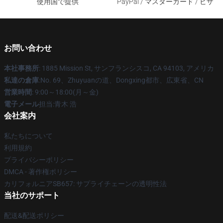
使用国で提供
PayPal / マスターカード / ビザ
お問い合わせ
本社事務所
: 1885 Mission St, サンフランシスコ, CA 94103, アメリカ
私達の倉庫
:No. 69、Zhuyuanの道、Dongxing都市、広東省、CN
営業時間
: 9:00～18:00(月～金)
電子メール
担当:青木 浩
会社案内
私たちについて
利用規約
プライバシーポリシー
DMCA - 著作権ポリシー
カリフォルニアSB657: サプライチェーンの透明性法
当社のサポート
配送&配送ポリシー