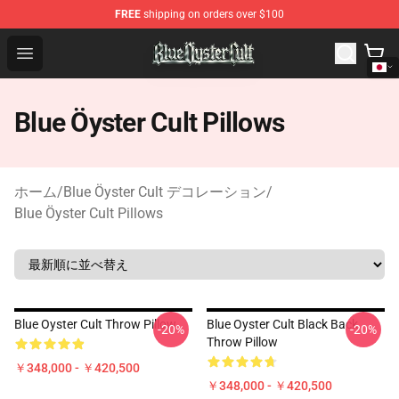
FREE
shipping on orders over $100
Blue Öyster Cult Store - Official Blue Öyster Cult Mercha
Open menu
Blue Öyster Cult Pillows
ホーム
/
Blue Öyster Cult デコレーション
/
Blue Öyster Cult Pillows
Blue Oyster Cult Throw Pillow
Blue Oyster Cult Black Back
-20%
-20%
Throw Pillow
￥348,000 - ￥420,500
￥348,000 - ￥420,500