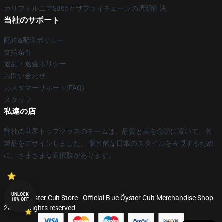
カリフォルニアSB657: サプライチェーンの透明性法
当社のサポート
配送&配送ポリシー
支払条件
返品・返金ポリシー
お問い合わせ
カスタマーサポート(FAQ)
スタッフ
私達の店
弊社の世界トップクラスのチームは、品質と美を念頭に置いて、各
製品をデザインしました。 個性的な日常のスタイルを表現するため
に、さまざまな選択肢があります。
UNLOCK
© Blue Öyster Cult Store - Official Blue Öyster Cult Merchandise Shop
10% OFF
2026 all rights reserved