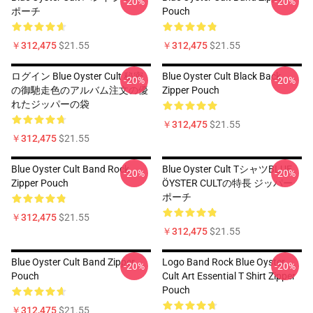
-20%
-20%
ポーチ
Pouch
￥312,475
$21.55
￥312,475
$21.55
ログイン Blue Oyster Cult 秘密
Blue Oyster Cult Black Back
-20%
-20%
の御馳走色のアルバム注文の優
Zipper Pouch
れたジッパーの袋
￥312,475
$21.55
￥312,475
$21.55
Blue Oyster Cult Band Rock
Blue Oyster Cult TシャツBLUE
-20%
-20%
Zipper Pouch
ÖYSTER CULTの特長 ジッパー
ポーチ
￥312,475
$21.55
￥312,475
$21.55
Blue Oyster Cult Band Zipper
Logo Band Rock Blue Oyster
-20%
-20%
Pouch
Cult Art Essential T Shirt Zipper
Pouch
￥312,475
$21.55