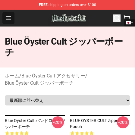
FREE
shipping on orders over $100
Blue Öyster Cult Store - Official Blue Öyster Cult Mercha
Open menu
Blue Öyster Cult ジッパーポー
チ
ホーム
/
Blue Öyster Cult アクセサリー
/
Blue Öyster Cult ジッパーポーチ
Blue Oyster Cult バンドロックジ
BLUE OYSTER CULT Zipper
-20%
-20%
ッパーポーチ
Pouch