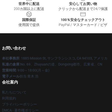
世界中に配送
安心してお買い物
200カ国以上に配送
クリックから配送まで24/7保護
国際保証
100％安全なチェックアウト
使用国で提供
PayPal / マスターカード / ビザ
お問い合わせ
本社事務所
: 1885 Mission St, サンフランシスコ, CA 94103, アメリカ
私達の倉庫
:No. 69、Zhuyuanの道、Dongxing都市、広東省、CN
営業時間
: 9:00～18:00(月～金)
電子メール
担当:青木 浩
会社案内
私たちについて
利用規約
プライバシーポリシー
DMCA - 著作権ポリシー