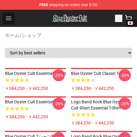
FREE
shipping on orders over $100
Blue Öyster Cult Store - Official Blue Öyster Cult Mercha
Open menu
ホーム
/
ショップ
Blue Oyster Cult Essential T-Shirt
Blue Oyster Cult Classic T-Shirt
-20%
-20%
￥384,250 - ￥442,250
￥384,250 - ￥442,250
Blue Oyster Cult Essential T-Shirt
Logo Band Rock Blue Oyster
-20%
-20%
Cult 90art Essential T-Shirt
￥384,250 - ￥442,250
￥384,250 - ￥442,250
Blue Oyster Cult TシャツBLUE
Logo Band Rock Blue Oyster