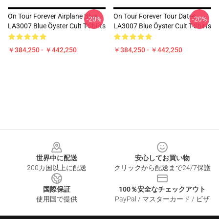
On Tour Forever Airplane Blue
On Tour Forever Tour Dates
-20%
-20%
LA3007 Blue Öyster Cult T-Shirts
LA3007 Blue Öyster Cult T-Shirts
￥384,250 - ￥442,250
￥384,250 - ￥442,250
Footer
世界中に配送
安心してお買い物
200カ国以上に配送
クリックから配送まで24/7保護
国際保証
100％安全なチェックアウト
使用国で提供
PayPal / マスターカード / ビザ