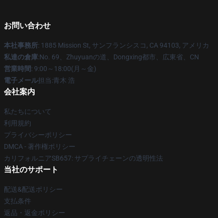
お問い合わせ
本社事務所
: 1885 Mission St, サンフランシスコ, CA 94103, アメリカ
私達の倉庫
:No. 69、Zhuyuanの道、Dongxing都市、広東省、CN
営業時間
: 9:00～18:00(月～金)
電子メール
担当:青木 浩
会社案内
私たちについて
利用規約
プライバシーポリシー
DMCA - 著作権ポリシー
カリフォルニアSB657: サプライチェーンの透明性法
当社のサポート
配送&配送ポリシー
支払条件
返品・返金ポリシー