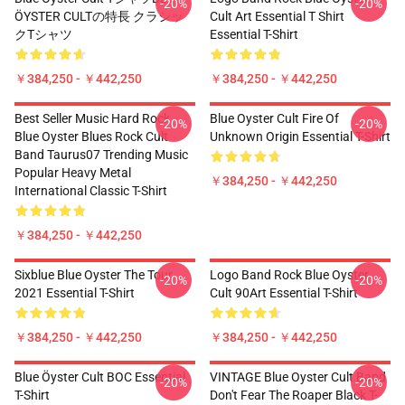
-20%
-20%
ÖYSTER CULTの特長 クラシッ
Cult Art Essential T Shirt
クTシャツ
Essential T-Shirt
￥384,250 - ￥442,250
￥384,250 - ￥442,250
Best Seller Music Hard Rock
Blue Oyster Cult Fire Of
-20%
-20%
Blue Oyster Blues Rock Cult
Unknown Origin Essential T-Shirt
Band Taurus07 Trending Music
Popular Heavy Metal
￥384,250 - ￥442,250
International Classic T-Shirt
￥384,250 - ￥442,250
Sixblue Blue Oyster The Tour
Logo Band Rock Blue Oyster
-20%
-20%
2021 Essential T-Shirt
Cult 90Art Essential T-Shirt
￥384,250 - ￥442,250
￥384,250 - ￥442,250
Blue Öyster Cult BOC Essential
VINTAGE Blue Oyster Cult Band
-20%
-20%
T-Shirt
Don't Fear The Roaper Black T-