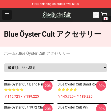
FREE
shipping on orders over $100
Blue Öyster Cult Store - Official Blue Öyster Cult Mercha
Open menu
Blue Öyster Cult アクセサリー
ホーム
/
Blue Öyster Cult アクセサリー
Blue Oyster Cult Band Pin
Blue Oyster Cult Band Rock Pin
-20%
-20%
￥145,725 - ￥189,225
￥145,725 - ￥189,225
Blue Oyster Cult 1972 Classic
Blue Oyster Cult Pin
-20%
-20%