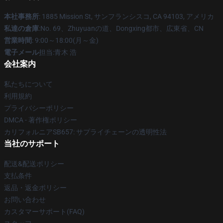
本社事務所
: 1885 Mission St, サンフランシスコ, CA 94103, アメリカ
私達の倉庫
:No. 69、Zhuyuanの道、Dongxing都市、広東省、CN
営業時間
: 9:00～18:00(月～金)
電子メール
担当:青木 浩
会社案内
私たちについて
利用規約
プライバシーポリシー
DMCA - 著作権ポリシー
カリフォルニアSB657: サプライチェーンの透明性法
当社のサポート
配送&配送ポリシー
支払条件
返品・返金ポリシー
お問い合わせ
カスタマーサポート(FAQ)