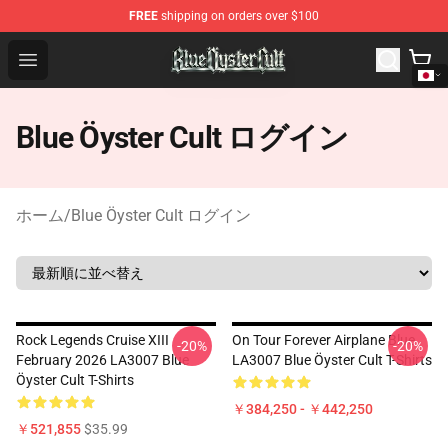
FREE
shipping on orders over $100
Blue Öyster Cult Store - Official Blue Öyster Cult Mercha
Open menu
Blue Öyster Cult ログイン
ホーム
/
Blue Öyster Cult ログイン
Rock Legends Cruise XIII
On Tour Forever Airplane Blue
-20%
-20%
February 2026 LA3007 Blue
LA3007 Blue Öyster Cult T-Shirts
Öyster Cult T-Shirts
￥384,250 - ￥442,250
￥521,855
$35.99