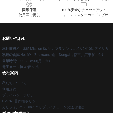
国際保証
100％安全なチェックアウト
使用国で提供
PayPal / マスターカード / ビザ
お問い合わせ
本社事務所
: 1885 Mission St, サンフランシスコ, CA 94103, アメリカ
私達の倉庫
:No. 69、Zhuyuanの道、Dongxing都市、広東省、CN
営業時間
: 9:00～18:00(月～金)
電子メール
担当:青木 浩
会社案内
私たちについて
利用規約
プライバシーポリシー
DMCA - 著作権ポリシー
カリフォルニアSB657: サプライチェーンの透明性法