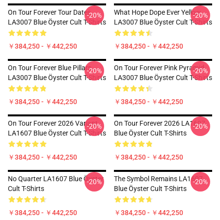
On Tour Forever Tour Dates
What Hope Dope Ever Yellow
-20%
-20%
LA3007 Blue Öyster Cult T-Shirts
LA3007 Blue Öyster Cult T-Shirts
￥384,250 - ￥442,250
￥384,250 - ￥442,250
On Tour Forever Blue Pillars
On Tour Forever Pink Pyramid
-20%
-20%
LA3007 Blue Öyster Cult T-Shirts
LA3007 Blue Öyster Cult T-Shirts
￥384,250 - ￥442,250
￥384,250 - ￥442,250
On Tour Forever 2026 Variant
On Tour Forever 2026 LA1607
-20%
-20%
LA1607 Blue Öyster Cult T-Shirts
Blue Öyster Cult T-Shirts
￥384,250 - ￥442,250
￥384,250 - ￥442,250
No Quarter LA1607 Blue Öyster
The Symbol Remains LA1607
-20%
-20%
Cult T-Shirts
Blue Öyster Cult T-Shirts
￥384,250 - ￥442,250
￥384,250 - ￥442,250