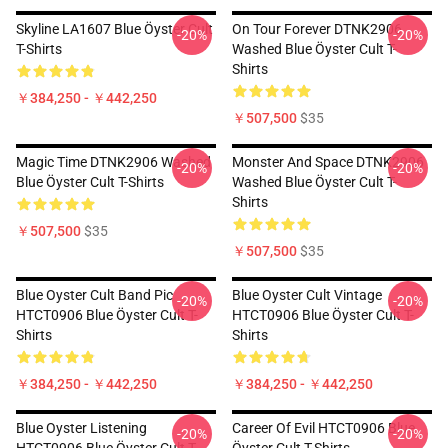
Skyline LA1607 Blue Öyster Cult
On Tour Forever DTNK2906
-20%
-20%
T-Shirts
Washed Blue Öyster Cult T-
Shirts
￥384,250 - ￥442,250
￥507,500
$35
Magic Time DTNK2906 Washed
Monster And Space DTNK2906
-20%
-20%
Blue Öyster Cult T-Shirts
Washed Blue Öyster Cult T-
Shirts
￥507,500
$35
￥507,500
$35
Blue Oyster Cult Band Pic
Blue Oyster Cult Vintage
-20%
-20%
HTCT0906 Blue Öyster Cult T-
HTCT0906 Blue Öyster Cult T-
Shirts
Shirts
￥384,250 - ￥442,250
￥384,250 - ￥442,250
Blue Oyster Listening
Career Of Evil HTCT0906 Blue
-20%
-20%