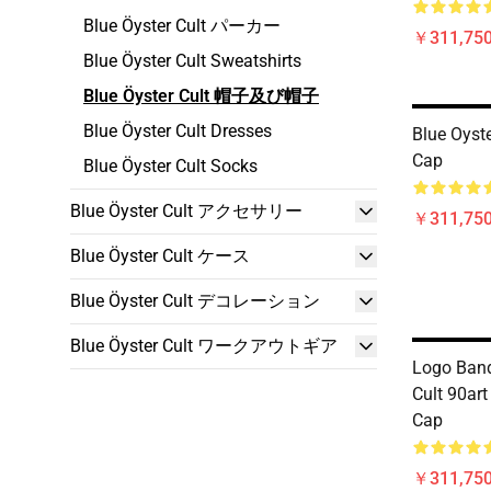
Blue Öyster Cult パーカー
￥311,750
Blue Öyster Cult Sweatshirts
Blue Öyster Cult 帽子及び帽子
Blue Öyster Cult Dresses
Blue Oyste
Cap
Blue Öyster Cult Socks
Blue Öyster Cult アクセサリー
￥311,750
Blue Öyster Cult ケース
Blue Öyster Cult デコレーション
Blue Öyster Cult ワークアウトギア
Logo Band
Cult 90art
Cap
￥311,750