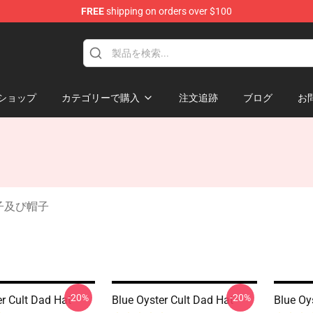
FREE
shipping on orders over $100
handise Shop
ショップ
カテゴリーで購入
注文追跡
ブログ
お
t 帽子及び帽子
-20%
-20%
er Cult Dad Hat
Blue Oyster Cult Dad Hat
Blue Oy