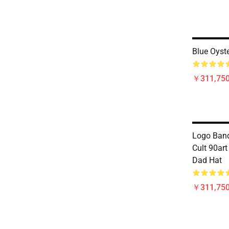
Blue Oyst
￥311,750
Logo Band
Cult 90art
Dad Hat
￥311,750