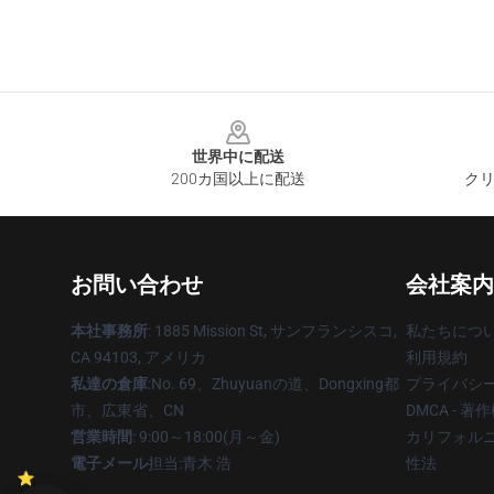
Footer
世界中に配送
200カ国以上に配送
クリ
お問い合わせ
会社案内
本社事務所
: 1885 Mission St, サンフランシスコ,
私たちにつ
CA 94103, アメリカ
利用規約
私達の倉庫
:No. 69、Zhuyuanの道、Dongxing都
プライバシ
市、広東省、CN
DMCA - 
営業時間
: 9:00～18:00(月～金)
カリフォルニ
電子メール
担当:青木 浩
性法