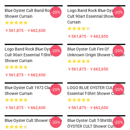
Blue Oyster Cult Band Rock
Logo Band Rock Blue Oyster
-20%
-20%
Shower Curtain
Cult 90art Essential Shower
Curtain
￥561,875 - ￥662,650
￥561,875 - ￥662,650
Logo Band Rock Blue Oyster
Blue Oyster Cult Fire Of
-20%
-20%
Cult 90art Essential T-Shirt
Unknown Origin Shower Curtain
Shower Curtain
￥561,875 - ￥662,650
￥561,875 - ￥662,650
Blue Oyster Cult 1972 Classic
LOGO BLUE OYSTER CULT 01
-20%
-20%
Shower Curtain
Essential T-Shirt Shower Curtain
￥561,875 - ￥662,650
￥561,875 - ￥662,650
Blue Oyster Cult Shower Curtain
Blue Oyster Cult T-ShirtBLUE
-20%
-20%
ÖYSTER CULT Shower Curtain