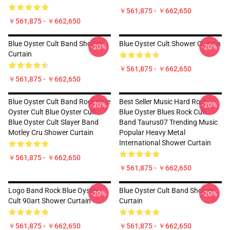
￥561,875 - ￥662,650
￥561,875 - ￥662,650
Blue Oyster Cult Band Shower
Blue Oyster Cult Shower Curtain
-20%
-20%
Curtain
￥561,875 - ￥662,650
￥561,875 - ￥662,650
Blue Oyster Cult Band Rock Blue
Best Seller Music Hard Rock
-20%
-20%
Oyster Cult Blue Oyster Cult
Blue Oyster Blues Rock Cult
Blue Oyster Cult Slayer Band
Band Taurus07 Trending Music
Motley Cru Shower Curtain
Popular Heavy Metal
International Shower Curtain
￥561,875 - ￥662,650
￥561,875 - ￥662,650
Logo Band Rock Blue Oyster
Blue Oyster Cult Band Shower
-20%
-20%
Cult 90art Shower Curtain
Curtain
￥561,875 - ￥662,650
￥561,875 - ￥662,650