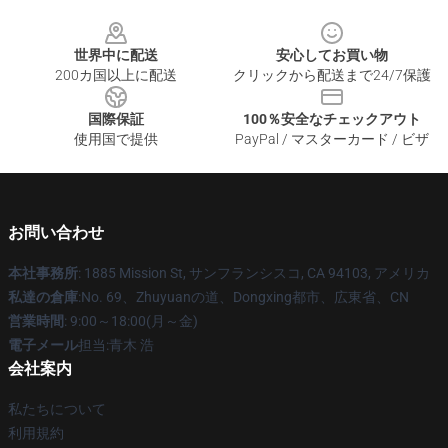
Footer
世界中に配送
安心してお買い物
200カ国以上に配送
クリックから配送まで24/7保護
国際保証
100％安全なチェックアウト
使用国で提供
PayPal / マスターカード / ビザ
お問い合わせ
本社事務所
: 1885 Mission St, サンフランシスコ, CA 94103, アメリカ
私達の倉庫
:No. 69、Zhuyuanの道、Dongxing都市、広東省、CN
営業時間
: 9:00～18:00(月～金)
電子メール
担当:青木 浩
会社案内
私たちについて
利用規約