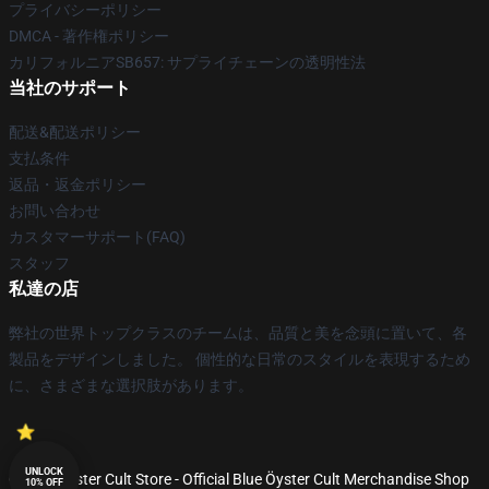
プライバシーポリシー
DMCA - 著作権ポリシー
カリフォルニアSB657: サプライチェーンの透明性法
当社のサポート
配送&配送ポリシー
支払条件
返品・返金ポリシー
お問い合わせ
カスタマーサポート(FAQ)
スタッフ
私達の店
弊社の世界トップクラスのチームは、品質と美を念頭に置いて、各
製品をデザインしました。 個性的な日常のスタイルを表現するため
に、さまざまな選択肢があります。
UNLOCK
© Blue Öyster Cult Store - Official Blue Öyster Cult Merchandise Shop
10% OFF