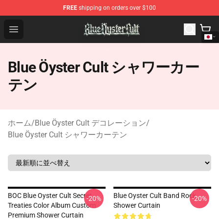
FREE
shipping on orders over $100
Blue Öyster Cult Store - Official Blue Öyster Cult Mercha
Open menu
Blue Öyster Cult シャワーカー
テン
ホーム
/
Blue Öyster Cult デコレーション
/
Blue Öyster Cult シャワーカーテン
BOC Blue Oyster Cult Secret
Blue Oyster Cult Band Rock
-20%
-20%
Treaties Color Album Custom
Shower Curtain
Premium Shower Curtain