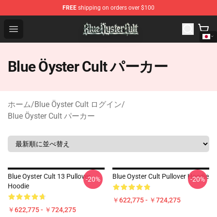
FREE
shipping on orders over $100
Blue Öyster Cult Store - Official Blue Öyster Cult Mercha
Open menu
Blue Öyster Cult パーカー
ホーム
/
Blue Öyster Cult ログイン
/
Blue Öyster Cult パーカー
Blue Oyster Cult 13 Pullover
Blue Oyster Cult Pullover Hoodie
-20%
-20%
Hoodie
￥622,775 - ￥724,275
￥622,775 - ￥724,275