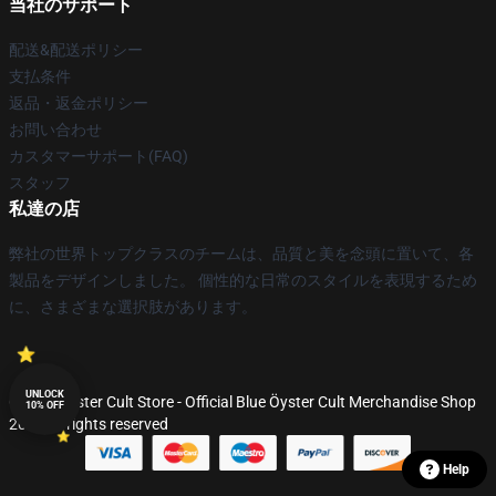
当社のサポート
配送&配送ポリシー
支払条件
返品・返金ポリシー
お問い合わせ
カスタマーサポート(FAQ)
スタッフ
私達の店
弊社の世界トップクラスのチームは、品質と美を念頭に置いて、各
製品をデザインしました。 個性的な日常のスタイルを表現するため
に、さまざまな選択肢があります。
UNLOCK
© Blue Öyster Cult Store - Official Blue Öyster Cult Merchandise Shop
10% OFF
2026 all rights reserved
Help