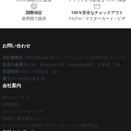
国際保証
100％安全なチェックアウト
使用国で提供
PayPal / マスターカード / ビザ
お問い合わせ
本社事務所
: 1885 Mission St, サンフランシスコ, CA 94103, アメリカ
私達の倉庫
:No. 69、Zhuyuanの道、Dongxing都市、広東省、CN
営業時間
: 9:00～18:00(月～金)
電子メール
担当:青木 浩
会社案内
私たちについて
利用規約
プライバシーポリシー
DMCA - 著作権ポリシー
カリフォルニアSB657: サプライチェーンの透明性法