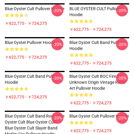
Blue Oyster Cult Pullover Hoodie
BLUE OYSTER CULT Pullover
-20%
-20%
Hoodie
￥622,775 - ￥724,275
￥622,775 - ￥724,275
Blue Oyster Pullover Hoodie
Blue Oyster Cult Band Pullover
-20%
-20%
Hoodie
￥622,775 - ￥724,275
￥622,775 - ￥724,275
Blue Oyster Cult Band Pullover
Blue Oyster Cult BOC Fire Of
-20%
-20%
Hoodie
Unknown Origin Vintage Retro
Art Pullover Hoodie
￥622,775 - ￥724,275
￥622,775 - ￥724,275
Blue Oyster Cult Band Rock Blue
Blue Oyster Cult Pullover Hoodie
-20%
-20%
Oyster Cult Blue Oyster Cult
Blue Oyster Cult Slayer Band
￥622,775 - ￥724,275