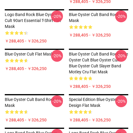
￥288,405 - ￥326,250
Logo Band Rock Blue Oyster
Blue Oyster Cult Band Rock Flat
-20%
-20%
Cult 90art Essential T-Shirt Flat
Mask
Mask
￥288,405 - ￥326,250
￥288,405 - ￥326,250
Blue Oyster Cult Flat Mask
Blue Oyster Cult Band Rock Blue
-20%
-20%
Oyster Cult Blue Oyster Cult
Blue Oyster Cult Slayer Band
￥288,405 - ￥326,250
Motley Cru Flat Mask
￥288,405 - ￥326,250
Blue Oyster Cult Band Rock Flat
Special Edition Blue Oyster
-20%
-20%
Mask
Design Flat Mask
￥288,405 - ￥326,250
￥288,405 - ￥326,250