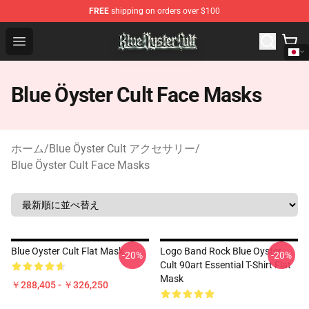
FREE
shipping on orders over $100
Blue Öyster Cult Store - Official Blue Öyster Cult Mercha
Open menu
Blue Öyster Cult Face Masks
ホーム
/
Blue Öyster Cult アクセサリー
/
Blue Öyster Cult Face Masks
Blue Oyster Cult Flat Mask
Logo Band Rock Blue Oyster
-20%
-20%
Cult 90art Essential T-Shirt Flat
Mask
￥288,405 - ￥326,250