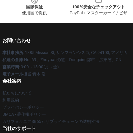
国際保証
100％安全なチェックアウト
使用国で提供
PayPal / マスターカード / ビザ
お問い合わせ
本社事務所
: 1885 Mission St, サンフランシスコ, CA 94103, アメリカ
私達の倉庫
:No. 69、Zhuyuanの道、Dongxing都市、広東省、CN
営業時間
: 9:00～18:00(月～金)
電子メール
担当:青木 浩
会社案内
私たちについて
利用規約
プライバシーポリシー
DMCA - 著作権ポリシー
カリフォルニアSB657: サプライチェーンの透明性法
当社のサポート