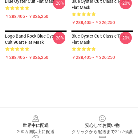
Blue Oyster Cult Flat Mask
Blue Oyster Cult Classic T-Shirt
-20%
-20%
Flat Mask
￥288,405 - ￥326,250
￥288,405 - ￥326,250
Logo Band Rock Blue Oyster
Blue Oyster Cult Classic T-Shirt
-20%
-20%
Cult 90art Flat Mask
Flat Mask
￥288,405 - ￥326,250
￥288,405 - ￥326,250
Footer
世界中に配送
安心してお買い物
200カ国以上に配送
クリックから配送まで24/7保護