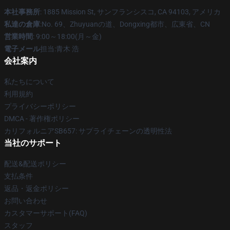
本社事務所
: 1885 Mission St, サンフランシスコ, CA 94103, アメリカ
私達の倉庫
:No. 69、Zhuyuanの道、Dongxing都市、広東省、CN
営業時間
: 9:00～18:00(月～金)
電子メール
担当:青木 浩
会社案内
私たちについて
利用規約
プライバシーポリシー
DMCA - 著作権ポリシー
カリフォルニアSB657: サプライチェーンの透明性法
当社のサポート
配送&配送ポリシー
支払条件
返品・返金ポリシー
お問い合わせ
カスタマーサポート(FAQ)
スタッフ