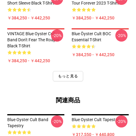
Short Sleeve Black T-Shirt
Tour Forever 2023 T-Shirt
￥384,250 - ￥442,250
￥384,250 - ￥442,250
VINTAGE Blue Oyster Cult
Blue Öyster Cult BOC
-20%
-20%
Band Don't Fear The Roaper
Essential T-Shirt
Black T-Shirt
￥384,250 - ￥442,250
￥384,250 - ￥442,250
もっと見る
関連商品
Blue Oyster Cult Band
Blue Oyster Cult Tapestry
-20%
-20%
Tapestry
￥317,550 - ￥440,800