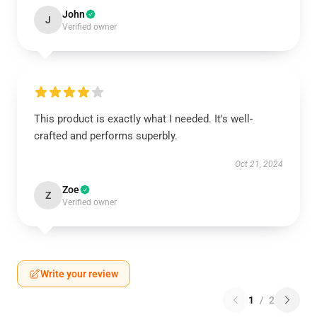
John
J
Verified owner
This product is exactly what I needed. It's well-
crafted and performs superbly.
Oct 21, 2024
Zoe
Z
Verified owner
Write your review
1
/
2