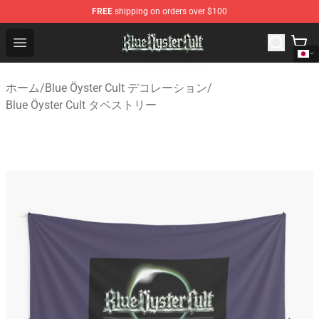
FREE
shipping on orders over $100
Blue Öyster Cult Store - Official Blue Öyster Cult Mercha
Open menu
ホーム
/
Blue Öyster Cult デコレーション
/
Blue Öyster Cult タペストリー