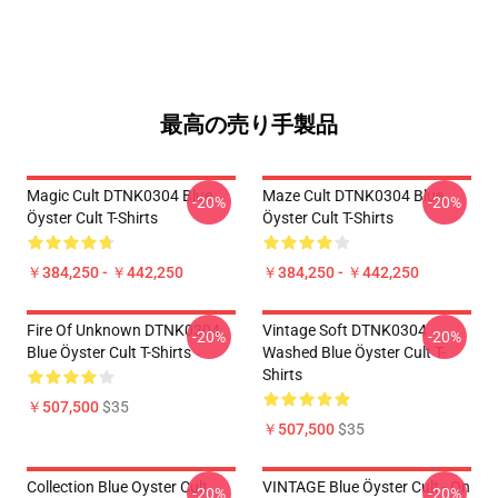
最高の売り手製品
Magic Cult DTNK0304 Blue
Maze Cult DTNK0304 Blue
-20%
-20%
Öyster Cult T-Shirts
Öyster Cult T-Shirts
￥384,250 - ￥442,250
￥384,250 - ￥442,250
Fire Of Unknown DTNK0304
Vintage Soft DTNK0304
-20%
-20%
Blue Öyster Cult T-Shirts
Washed Blue Öyster Cult T-
Shirts
￥507,500
$35
￥507,500
$35
Collection Blue Oyster Cult
VINTAGE Blue Öyster Cult - On
-20%
-20%