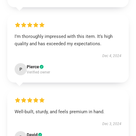
I’m thoroughly impressed with this item. It’s high
quality and has exceeded my expectations.
Dec 4, 2024
Pierce
P
Verified owner
Well-built, sturdy, and feels premium in hand.
Dec 3, 2024
David