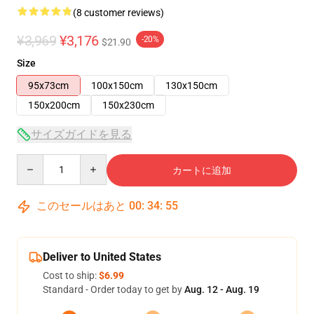
(8 customer reviews)
¥3,969
¥3,176
-20%
$21.90
Size
95x73cm
100x150cm
130x150cm
150x200cm
150x230cm
サイズガイドを見る
Quantity
カートに追加
このセールはあと
00
:
34
:
54
Deliver to United States
Cost to ship:
$6.99
Standard - Order today to get by
Aug. 12 - Aug. 19