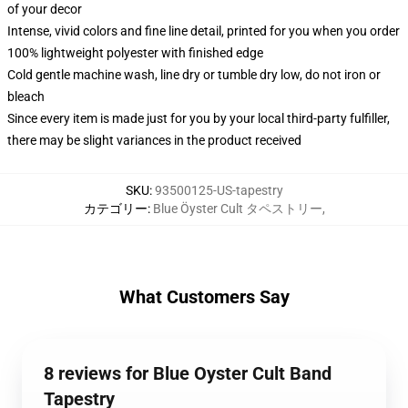
of your decor
Intense, vivid colors and fine line detail, printed for you when you order
100% lightweight polyester with finished edge
Cold gentle machine wash, line dry or tumble dry low, do not iron or
bleach
Since every item is made just for you by your local third-party fulfiller,
there may be slight variances in the product received
SKU
:
93500125-US-tapestry
カテゴリー
:
Blue Öyster Cult タペストリー
,
What Customers Say
8 reviews for Blue Oyster Cult Band
Tapestry