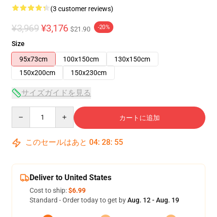
(3 customer reviews)
¥3,969
¥3,176
-20%
$21.90
Size
95x73cm
100x150cm
130x150cm
150x200cm
150x230cm
サイズガイドを見る
Quantity
カートに追加
このセールはあと
04
:
28
:
54
Deliver to United States
Cost to ship:
$6.99
Standard - Order today to get by
Aug. 12 - Aug. 19