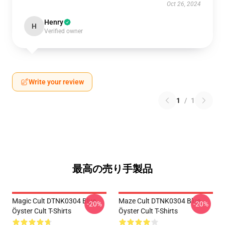
Oct 26, 2024
Henry
H
Verified owner
Write your review
1
/
1
最高の売り手製品
Magic Cult DTNK0304 Blue
Maze Cult DTNK0304 Blue
-20%
-20%
Öyster Cult T-Shirts
Öyster Cult T-Shirts