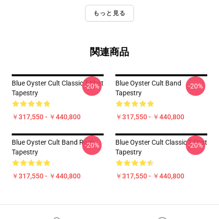
もっと見る
関連商品
Blue Oyster Cult Classic T-Shirt
Blue Oyster Cult Band
-20%
-20%
Tapestry
Tapestry
￥317,550 - ￥440,800
￥317,550 - ￥440,800
Blue Oyster Cult Band Rock
Blue Oyster Cult Classic T-Shirt
-20%
-20%
Tapestry
Tapestry
￥317,550 - ￥440,800
￥317,550 - ￥440,800
Footer