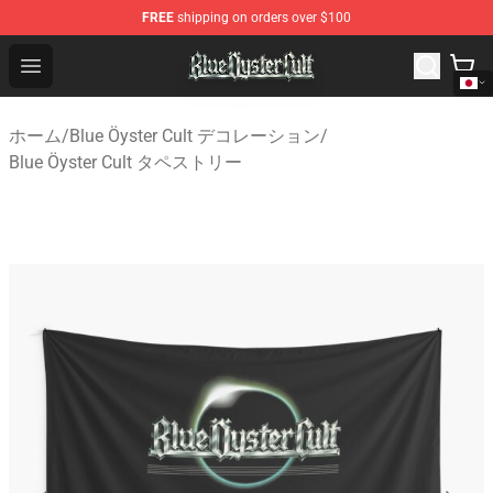
FREE
shipping on orders over $100
Blue Öyster Cult Store - Official Blue Öyster Cult Mercha
Open menu
ホーム
/
Blue Öyster Cult デコレーション
/
Blue Öyster Cult タペストリー