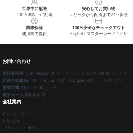
世界中に配送
安心してお買い物
200カ国以上に配送
クリックから配送まで24/7保護
国際保証
100％安全なチェックアウト
使用国で提供
PayPal / マスターカード / ビザ
お問い合わせ
本社事務所
: 1885 Mission St, サンフランシスコ, CA 94103, アメリカ
私達の倉庫
:No. 69、Zhuyuanの道、Dongxing都市、広東省、CN
営業時間
: 9:00～18:00(月～金)
電子メール
担当:青木 浩
会社案内
私たちについて
利用規約
プライバシーポリシー