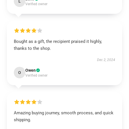
L
Verified owner
Bought as a gift, the recipient praised it highly,
thanks to the shop.
Dec 2, 2024
Owen
O
Verified owner
Amazing buying journey, smooth process, and quick
shipping.