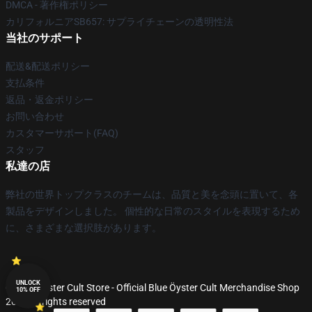
DMCA - 著作権ポリシー
カリフォルニアSB657: サプライチェーンの透明性法
当社のサポート
配送&配送ポリシー
支払条件
返品・返金ポリシー
お問い合わせ
カスタマーサポート(FAQ)
スタッフ
私達の店
弊社の世界トップクラスのチームは、品質と美を念頭に置いて、各
製品をデザインしました。 個性的な日常のスタイルを表現するため
に、さまざまな選択肢があります。
UNLOCK
© Blue Öyster Cult Store - Official Blue Öyster Cult Merchandise Shop
10% OFF
2026 all rights reserved