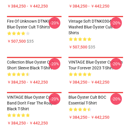
￥384,250 - ￥442,250
￥384,250 - ￥442,250
Fire Of Unknown DTNK0304
Vintage Soft DTNK0304
-20%
-20%
Blue Öyster Cult T-Shirts
Washed Blue Öyster Cult T-
Shirts
￥507,500
$35
￥507,500
$35
Collection Blue Oyster Cult
VINTAGE Blue Öyster Cult - On
-20%
-20%
Short Sleeve Black T-Shirt
Tour Forever 2023 T-Shirt
￥384,250 - ￥442,250
￥384,250 - ￥442,250
VINTAGE Blue Oyster Cult
Blue Öyster Cult BOC
-20%
-20%
Band Don't Fear The Roaper
Essential T-Shirt
Black T-Shirt
￥384,250 - ￥442,250
￥384,250 - ￥442,250