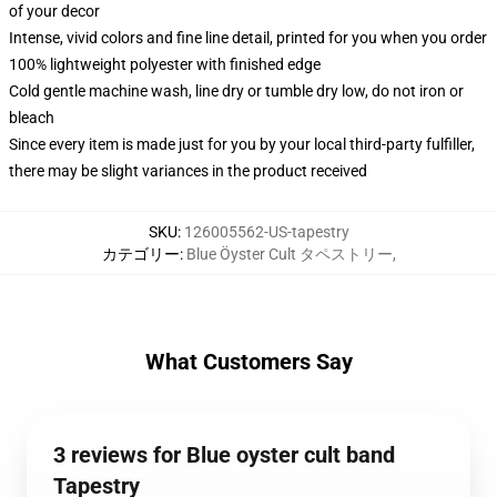
of your decor
Intense, vivid colors and fine line detail, printed for you when you order
100% lightweight polyester with finished edge
Cold gentle machine wash, line dry or tumble dry low, do not iron or
bleach
Since every item is made just for you by your local third-party fulfiller,
there may be slight variances in the product received
SKU
:
126005562-US-tapestry
カテゴリー
:
Blue Öyster Cult タペストリー
,
What Customers Say
3 reviews for Blue oyster cult band
Tapestry