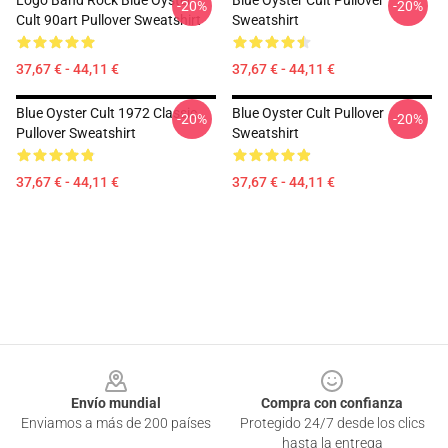
Logo Band Rock Blue Oyster
Blue Oyster Cult Pullover
-20%
-20%
Cult 90art Pullover Sweatshirt
Sweatshirt
37,67 € - 44,11 €
37,67 € - 44,11 €
Blue Oyster Cult 1972 Classic
Blue Oyster Cult Pullover
-20%
-20%
Pullover Sweatshirt
Sweatshirt
37,67 € - 44,11 €
37,67 € - 44,11 €
Footer
Envío mundial
Compra con confianza
Enviamos a más de 200 países
Protegido 24/7 desde los clics
hasta la entrega