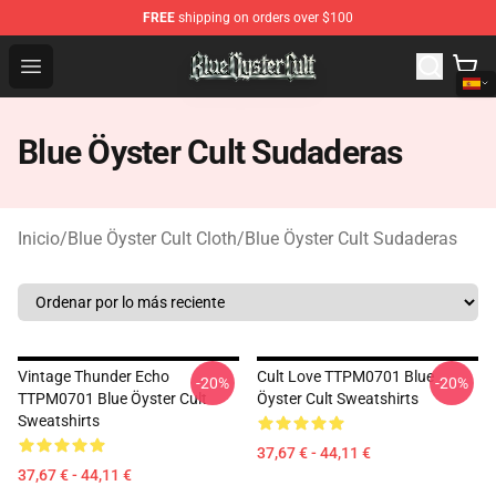
FREE
shipping on orders over $100
Blue Öyster Cult Store - Official Blue Öyster Cult Mercha
Open menu
Blue Öyster Cult Sudaderas
Inicio
/
Blue Öyster Cult Cloth
/
Blue Öyster Cult Sudaderas
Vintage Thunder Echo
Cult Love TTPM0701 Blue
-20%
-20%
TTPM0701 Blue Öyster Cult
Öyster Cult Sweatshirts
Sweatshirts
37,67 € - 44,11 €
37,67 € - 44,11 €