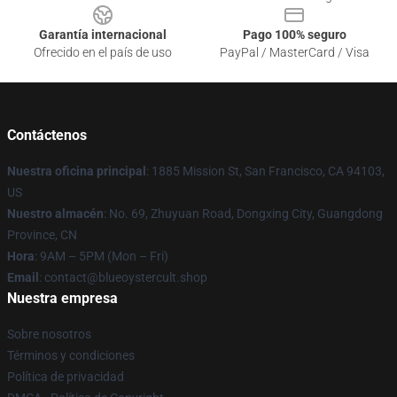
Garantía internacional
Pago 100% seguro
Ofrecido en el país de uso
PayPal / MasterCard / Visa
Contáctenos
Nuestra oficina principal
: 1885 Mission St, San Francisco, CA 94103,
US
Nuestro almacén
: No. 69, Zhuyuan Road, Dongxing City, Guangdong
Province, CN
Hora
: 9AM – 5PM (Mon – Fri)
Email
: contact@blueoystercult.shop
Nuestra empresa
Sobre nosotros
Términos y condiciones
Política de privacidad